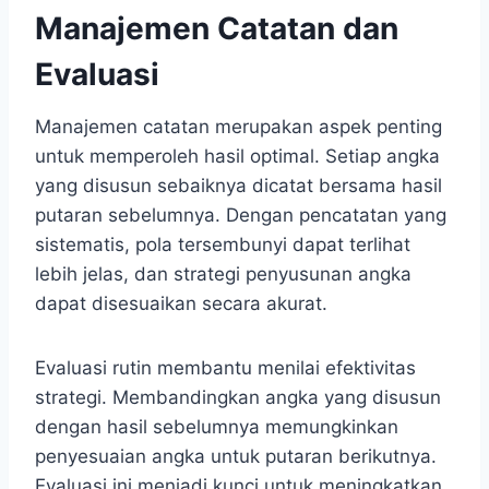
Manajemen Catatan dan
Evaluasi
Manajemen catatan merupakan aspek penting
untuk memperoleh hasil optimal. Setiap angka
yang disusun sebaiknya dicatat bersama hasil
putaran sebelumnya. Dengan pencatatan yang
sistematis, pola tersembunyi dapat terlihat
lebih jelas, dan strategi penyusunan angka
dapat disesuaikan secara akurat.
Evaluasi rutin membantu menilai efektivitas
strategi. Membandingkan angka yang disusun
dengan hasil sebelumnya memungkinkan
penyesuaian angka untuk putaran berikutnya.
Evaluasi ini menjadi kunci untuk meningkatkan