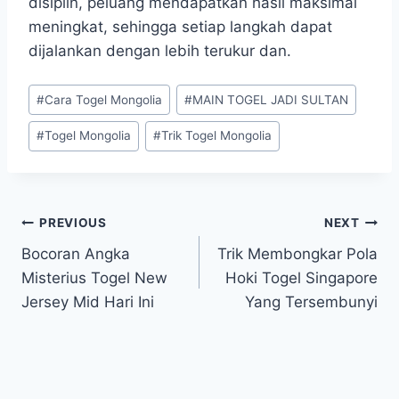
disiplin, peluang mendapatkan hasil maksimal
meningkat, sehingga setiap langkah dapat
dijalankan dengan lebih terukur dan.
Post
#
Cara Togel Mongolia
#
MAIN TOGEL JADI SULTAN
Tags:
#
Togel Mongolia
#
Trik Togel Mongolia
Post
PREVIOUS
NEXT
Bocoran Angka
Trik Membongkar Pola
navigation
Misterius Togel New
Hoki Togel Singapore
Jersey Mid Hari Ini
Yang Tersembunyi