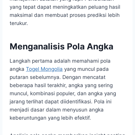
yang tepat dapat meningkatkan peluang hasil
maksimal dan membuat proses prediksi lebih
terukur.
Menganalisis Pola Angka
Langkah pertama adalah memahami pola
angka
Togel Mongolia
yang muncul pada
putaran sebelumnya. Dengan mencatat
beberapa hasil terakhir, angka yang sering
muncul, kombinasi populer, dan angka yang
jarang terlihat dapat diidentifikasi. Pola ini
menjadi dasar dalam menyusun angka
keberuntungan yang lebih efektif.