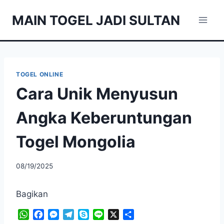
Skip
MAIN TOGEL JADI SULTAN
to
content
TOGEL ONLINE
Cara Unik Menyusun
Angka Keberuntungan
Togel Mongolia
08/19/2025
Bagikan
W
F
M
T
S
L
X
S