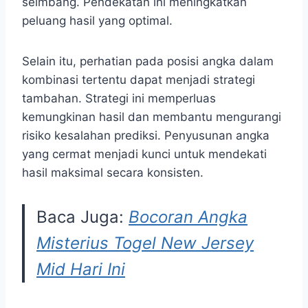
seimbang. Pendekatan ini meningkatkan
peluang hasil yang optimal.
Selain itu, perhatian pada posisi angka dalam
kombinasi tertentu dapat menjadi strategi
tambahan. Strategi ini memperluas
kemungkinan hasil dan membantu mengurangi
risiko kesalahan prediksi. Penyusunan angka
yang cermat menjadi kunci untuk mendekati
hasil maksimal secara konsisten.
Baca Juga:
Bocoran Angka
Misterius Togel New Jersey
Mid Hari Ini