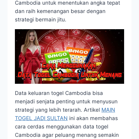
Cambodia untuk menentukan angka tepat
dan raih kemenangan besar dengan
strategi bermain jitu.
Data keluaran togel Cambodia bisa
menjadi senjata penting untuk menyusun
strategi yang lebih terarah. Artikel
MAIN
TOGEL JADI SULTAN
ini akan membahas
cara cerdas menggunakan data togel
Cambodia agar peluang menang semakin