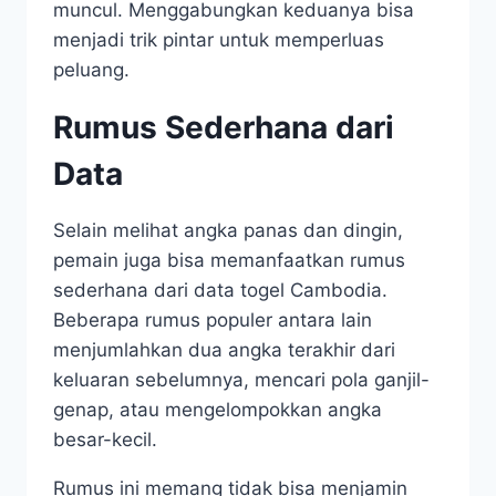
muncul. Menggabungkan keduanya bisa
menjadi trik pintar untuk memperluas
peluang.
Rumus Sederhana dari
Data
Selain melihat angka panas dan dingin,
pemain juga bisa memanfaatkan rumus
sederhana dari data togel Cambodia.
Beberapa rumus populer antara lain
menjumlahkan dua angka terakhir dari
keluaran sebelumnya, mencari pola ganjil-
genap, atau mengelompokkan angka
besar-kecil.
Rumus ini memang tidak bisa menjamin