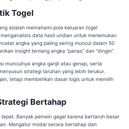
tik Togel
nang adalah memahami pola keluaran togel
menganalisis data hasil undian untuk menemukan
ncatat angka yang paling sering muncul dalam 50
ikan insight tentang angka “panas” dan “dingin”.
ensi munculnya angka ganjil atau genap, serta
nyusun strategi taruhan yang lebih terukur.
n, tetapi memberikan dasar logis untuk memilih
trategi Bertahap
tepat. Banyak pemain gagal karena bertaruh besar
ngan. Mengatur modal secara bertahap dan