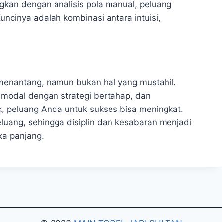
gkan dengan analisis pola manual, peluang
uncinya adalah kombinasi antara intuisi,
enantang, namun bukan hal yang mustahil.
modal dengan strategi bertahap, dan
k, peluang Anda untuk sukses bisa meningkat.
eluang, sehingga disiplin dan kesabaran menjadi
a panjang.