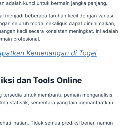
n adalah kunci untuk bermain jangka panjang.
l menjadi beberapa taruhan kecil dengan variasi
angan seluruh modal sekaligus dapat diminimalkan,
gan kecil secara konsisten meningkat. Ini adalah
main profesional.
dapatkan Kemenangan di Togel
ksi dan Tools Online
yang tersedia untuk membantu pemain menganalisis
ma statistik, sementara yang lain memanfaatkan
kehati-hatian. Tidak semua prediksi benar, namun