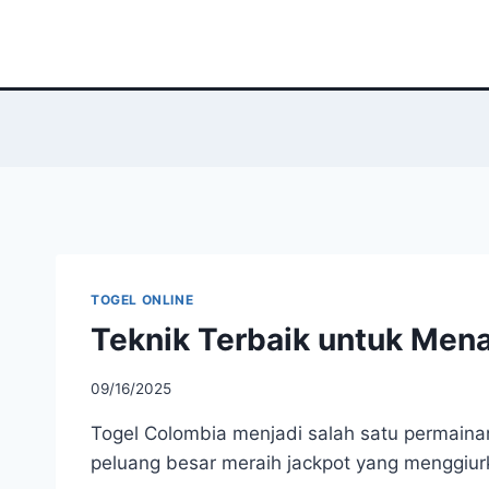
Skip
to
content
TOGEL ONLINE
Teknik Terbaik untuk Men
09/16/2025
Togel Colombia menjadi salah satu permain
peluang besar meraih jackpot yang menggiur