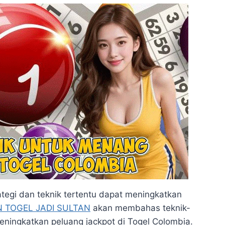
rategi dan teknik tertentu dapat meningkatkan
N TOGEL JADI SULTAN
akan membahas teknik-
eningkatkan peluang jackpot di Togel Colombia.