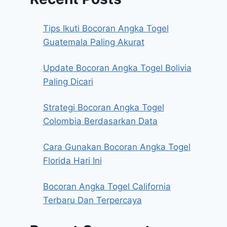
Tips Ikuti Bocoran Angka Togel
Guatemala Paling Akurat
Update Bocoran Angka Togel Bolivia
Paling Dicari
Strategi Bocoran Angka Togel
Colombia Berdasarkan Data
Cara Gunakan Bocoran Angka Togel
Florida Hari Ini
Bocoran Angka Togel California
Terbaru Dan Terpercaya