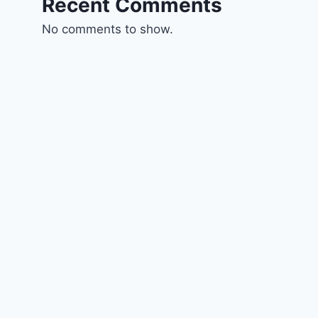
Recent Comments
No comments to show.