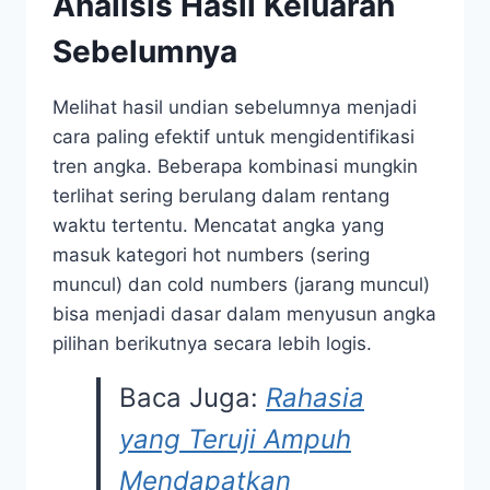
Analisis Hasil Keluaran
Sebelumnya
Melihat hasil undian sebelumnya menjadi
cara paling efektif untuk mengidentifikasi
tren angka. Beberapa kombinasi mungkin
terlihat sering berulang dalam rentang
waktu tertentu. Mencatat angka yang
masuk kategori hot numbers (sering
muncul) dan cold numbers (jarang muncul)
bisa menjadi dasar dalam menyusun angka
pilihan berikutnya secara lebih logis.
Baca Juga:
Rahasia
yang Teruji Ampuh
Mendapatkan