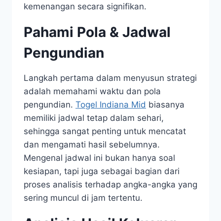
kemenangan secara signifikan.
Pahami Pola & Jadwal
Pengundian
Langkah pertama dalam menyusun strategi
adalah memahami waktu dan pola
pengundian.
Togel Indiana Mid
biasanya
memiliki jadwal tetap dalam sehari,
sehingga sangat penting untuk mencatat
dan mengamati hasil sebelumnya.
Mengenal jadwal ini bukan hanya soal
kesiapan, tapi juga sebagai bagian dari
proses analisis terhadap angka-angka yang
sering muncul di jam tertentu.