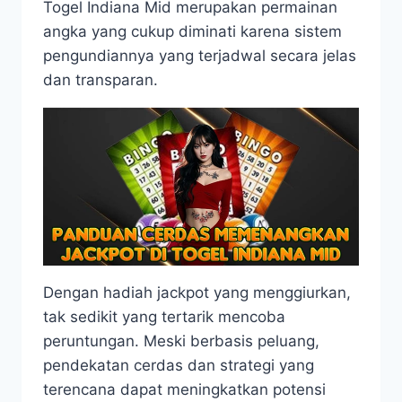
Togel Indiana Mid merupakan permainan
angka yang cukup diminati karena sistem
pengundiannya yang terjadwal secara jelas
dan transparan.
Dengan hadiah jackpot yang menggiurkan,
tak sedikit yang tertarik mencoba
peruntungan. Meski berbasis peluang,
pendekatan cerdas dan strategi yang
terencana dapat meningkatkan potensi