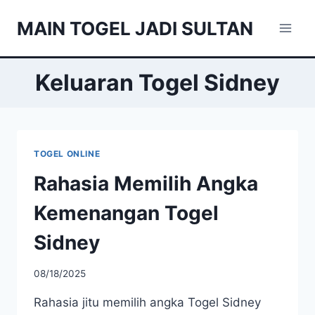
Skip
MAIN TOGEL JADI SULTAN
to
content
Keluaran Togel Sidney
TOGEL ONLINE
Rahasia Memilih Angka
Kemenangan Togel
Sidney
08/18/2025
Rahasia jitu memilih angka Togel Sidney