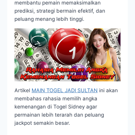
membantu pemain memaksimalkan
prediksi, strategi bermain efektif, dan
peluang menang lebih tinggi.
Artikel
MAIN TOGEL JADI SULTAN
ini akan
membahas rahasia memilih angka
kemenangan di Togel Sidney agar
permainan lebih terarah dan peluang
jackpot semakin besar.