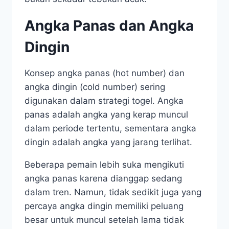
Angka Panas dan Angka
Dingin
Konsep angka panas (hot number) dan
angka dingin (cold number) sering
digunakan dalam strategi togel. Angka
panas adalah angka yang kerap muncul
dalam periode tertentu, sementara angka
dingin adalah angka yang jarang terlihat.
Beberapa pemain lebih suka mengikuti
angka panas karena dianggap sedang
dalam tren. Namun, tidak sedikit juga yang
percaya angka dingin memiliki peluang
besar untuk muncul setelah lama tidak