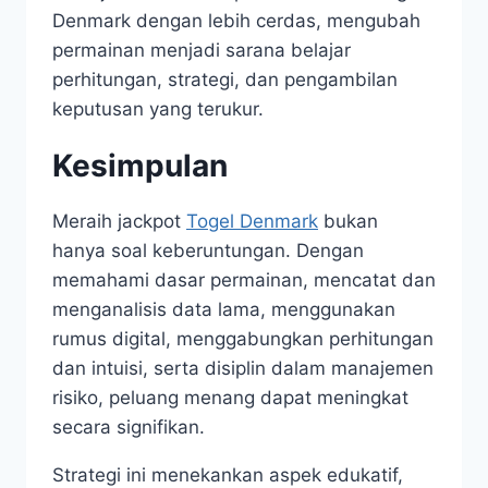
Denmark dengan lebih cerdas, mengubah
permainan menjadi sarana belajar
perhitungan, strategi, dan pengambilan
keputusan yang terukur.
Kesimpulan
Meraih jackpot
Togel Denmark
bukan
hanya soal keberuntungan. Dengan
memahami dasar permainan, mencatat dan
menganalisis data lama, menggunakan
rumus digital, menggabungkan perhitungan
dan intuisi, serta disiplin dalam manajemen
risiko, peluang menang dapat meningkat
secara signifikan.
Strategi ini menekankan aspek edukatif,