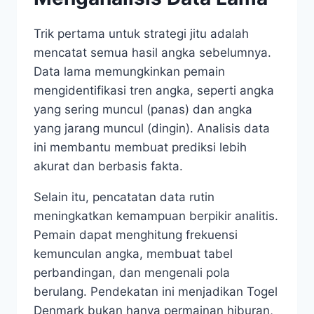
Trik pertama untuk strategi jitu adalah
mencatat semua hasil angka sebelumnya.
Data lama memungkinkan pemain
mengidentifikasi tren angka, seperti angka
yang sering muncul (panas) dan angka
yang jarang muncul (dingin). Analisis data
ini membantu membuat prediksi lebih
akurat dan berbasis fakta.
Selain itu, pencatatan data rutin
meningkatkan kemampuan berpikir analitis.
Pemain dapat menghitung frekuensi
kemunculan angka, membuat tabel
perbandingan, dan mengenali pola
berulang. Pendekatan ini menjadikan Togel
Denmark bukan hanya permainan hiburan,