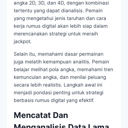
angka 2D, 3D, dan 4D, dengan kombinasi
tertentu yang dapat dianalisis. Pemain
yang mengetahui jenis taruhan dan cara
kerja rumus digital akan lebih siap dalam
merencanakan strategi untuk meraih
jackpot.
Selain itu, memahami dasar permainan
juga melatih kemampuan analitis. Pemain
belajar melihat pola angka, memahami tren
kemunculan angka, dan menilai peluang
secara lebih realistis. Langkah awal ini
menjadi pondasi penting untuk strategi
berbasis rumus digital yang efektif.
Mencatat Dan
Menganalisis Data Lama