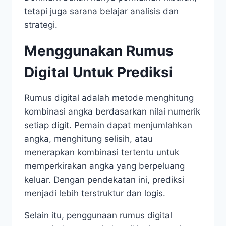
tetapi juga sarana belajar analisis dan
strategi.
Menggunakan Rumus
Digital Untuk Prediksi
Rumus digital adalah metode menghitung
kombinasi angka berdasarkan nilai numerik
setiap digit. Pemain dapat menjumlahkan
angka, menghitung selisih, atau
menerapkan kombinasi tertentu untuk
memperkirakan angka yang berpeluang
keluar. Dengan pendekatan ini, prediksi
menjadi lebih terstruktur dan logis.
Selain itu, penggunaan rumus digital