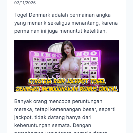
02/11/2026
Togel Denmark adalah permainan angka
yang menarik sekaligus menantang, karena
permainan ini juga menuntut ketelitian.
Banyak orang mencoba peruntungan
mereka, tetapi kemenangan besar, seperti
jackpot, tidak datang hanya dari
keberuntungan semata. Dengan