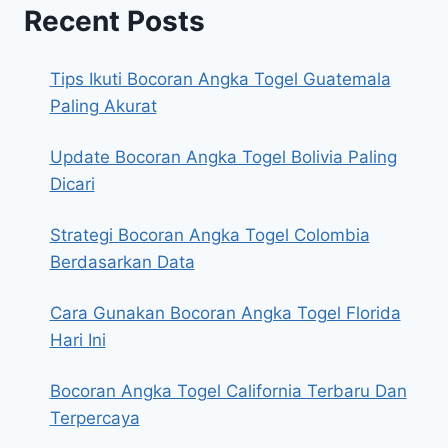
Recent Posts
Tips Ikuti Bocoran Angka Togel Guatemala
Paling Akurat
Update Bocoran Angka Togel Bolivia Paling
Dicari
Strategi Bocoran Angka Togel Colombia
Berdasarkan Data
Cara Gunakan Bocoran Angka Togel Florida
Hari Ini
Bocoran Angka Togel California Terbaru Dan
Terpercaya