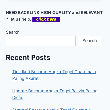
NEED BACKLINK HIGH QUALITY and RELEVANT
?
let us help.
click here
Search
Search
Recent Posts
Tips Ikuti Bocoran Angka Togel Guatemala
Paling Akurat
Update Bocoran Angka Togel Bolivia Paling
Dicari