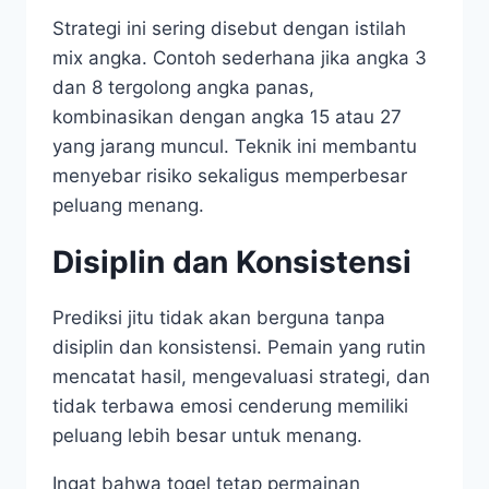
Strategi ini sering disebut dengan istilah
mix angka. Contoh sederhana jika angka 3
dan 8 tergolong angka panas,
kombinasikan dengan angka 15 atau 27
yang jarang muncul. Teknik ini membantu
menyebar risiko sekaligus memperbesar
peluang menang.
Disiplin dan Konsistensi
Prediksi jitu tidak akan berguna tanpa
disiplin dan konsistensi. Pemain yang rutin
mencatat hasil, mengevaluasi strategi, dan
tidak terbawa emosi cenderung memiliki
peluang lebih besar untuk menang.
Ingat bahwa togel tetap permainan