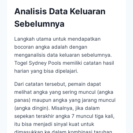
Analisis Data Keluaran
Sebelumnya
Langkah utama untuk mendapatkan
bocoran angka adalah dengan
menganalisis data keluaran sebelumnya.
Togel Sydney Pools memiliki catatan hasil
harian yang bisa dipelajari.
Dari catatan tersebut, pemain dapat
melihat angka yang sering muncul (angka
panas) maupun angka yang jarang muncul
(angka dingin). Misalnya, jika dalam
sepekan terakhir angka 7 muncul tiga kali,
itu bisa menjadi sinyal kuat untuk
dimasukkan ke dalam kombinasi taruhan.