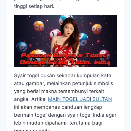
tinggi setiap hari.
Syair togel bukan sekadar kumpulan kata
atau gambar, melainkan petunjuk simbolis
yang berisi makna tersembunyi terkait
angka. Artikel
MAIN TOGEL JADI SULTAN
ini akan membahas panduan lengkap
bermain togel dengan syair togel India agar
lebih mudah dipahami, terutama bagi
pemain pemula.