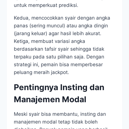
untuk memperkuat prediksi.
Kedua, mencocokkan syair dengan angka
panas (sering muncul) atau angka dingin
(jarang keluar) agar hasil lebih akurat.
Ketiga, membuat variasi angka
berdasarkan tafsir syair sehingga tidak
terpaku pada satu pilihan saja. Dengan
strategi ini, pemain bisa memperbesar
peluang meraih jackpot.
Pentingnya Insting dan
Manajemen Modal
Meski syair bisa membantu, insting dan
manajemen modal tetap tidak boleh