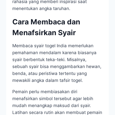
rahasia yang memberi inspirasi saat
menentukan angka taruhan.
Cara Membaca dan
Menafsirkan Syair
Membaca syair togel India memerlukan
pemahaman mendalam karena biasanya
syair berbentuk teka-teki. Misalnya,
sebuah syair bisa menggambarkan hewan,
benda, atau peristiwa tertentu yang
mewakili angka dalam tafsir togel.
Pemain perlu membiasakan diri
menafsirkan simbol tersebut agar lebih
mudah menangkap maksud dari syair.
Latihan secara rutin akan membuat pemain