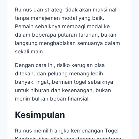
Rumus dan strategi tidak akan maksimal
tanpa manajemen modal yang baik.
Pemain sebaiknya membagi modal ke
dalam beberapa putaran taruhan, bukan
langsung menghabiskan semuanya dalam
sekali main.
Dengan cara ini, risiko kerugian bisa
ditekan, dan peluang menang lebih
banyak. Ingat, bermain togel sebaiknya
untuk hiburan dan kesenangan, bukan
menimbulkan beban finansial.
Kesimpulan
Rumus memilih angka kemenangan Togel
Kamboja bisa dilakukan dengan membaca