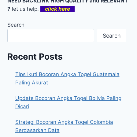
NEED BACKLINK HIGH QUALITY and RELEVANT
?
let us help.
click here
Search
Search
Recent Posts
Tips Ikuti Bocoran Angka Togel Guatemala
Paling Akurat
Update Bocoran Angka Togel Bolivia Paling
Dicari
Strategi Bocoran Angka Togel Colombia
Berdasarkan Data