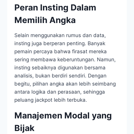
Peran Insting Dalam
Memilih Angka
Selain menggunakan rumus dan data,
insting juga berperan penting. Banyak
pemain percaya bahwa firasat mereka
sering membawa keberuntungan. Namun,
insting sebaiknya digunakan bersama
analisis, bukan berdiri sendiri. Dengan
begitu, pilihan angka akan lebih seimbang
antara logika dan perasaan, sehingga
peluang jackpot lebih terbuka.
Manajemen Modal yang
Bijak