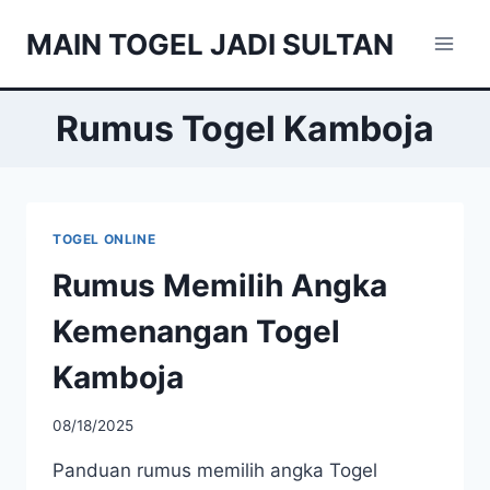
Skip
MAIN TOGEL JADI SULTAN
to
content
Rumus Togel Kamboja
TOGEL ONLINE
Rumus Memilih Angka
Kemenangan Togel
Kamboja
08/18/2025
Panduan rumus memilih angka Togel