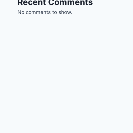
Recent Comments
No comments to show.