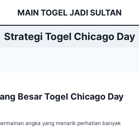
MAIN TOGEL JADI SULTAN
Strategi Togel Chicago Day
ang Besar Togel Chicago Day
 permainan angka yang menarik perhatian banyak