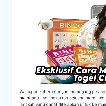
Walaupun keberuntungan memegang peranan,
membantu meningkatkan peluang meraih kem
langkah yang dapat diterapkan untuk bermain 