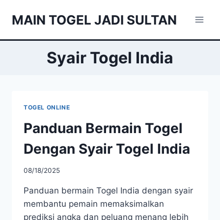
Skip
MAIN TOGEL JADI SULTAN
to
content
Syair Togel India
TOGEL ONLINE
Panduan Bermain Togel
Dengan Syair Togel India
08/18/2025
Panduan bermain Togel India dengan syair
membantu pemain memaksimalkan
prediksi angka dan peluang menang lebih