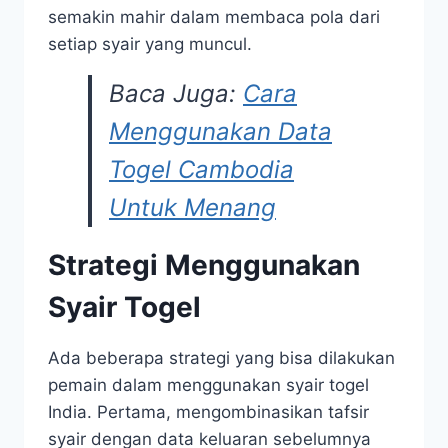
semakin mahir dalam membaca pola dari
setiap syair yang muncul.
Baca Juga:
Cara
Menggunakan Data
Togel Cambodia
Untuk Menang
Strategi Menggunakan
Syair Togel
Ada beberapa strategi yang bisa dilakukan
pemain dalam menggunakan syair togel
India. Pertama, mengombinasikan tafsir
syair dengan data keluaran sebelumnya