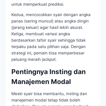
untuk memperkuat prediksi.
Kedua, mencocokkan syair dengan angka
panas (sering muncul) atau angka dingin
(jarang keluar) agar hasil lebih akurat.
Ketiga, membuat variasi angka
berdasarkan tafsir syair sehingga tidak
terpaku pada satu pilihan saja. Dengan
strategi ini, pemain bisa memperbesar
peluang meraih jackpot.
Pentingnya Insting dan
Manajemen Modal
Meski syair bisa membantu, insting dan
manajemen modal tetap tidak boleh