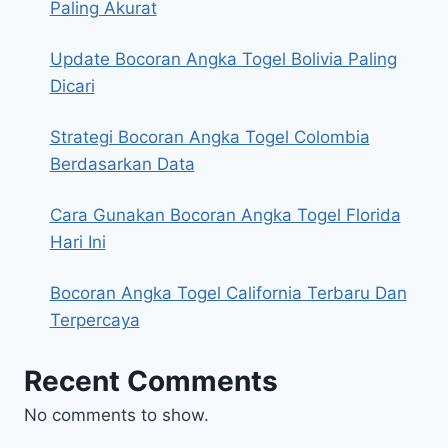
Paling Akurat
Update Bocoran Angka Togel Bolivia Paling
Dicari
Strategi Bocoran Angka Togel Colombia
Berdasarkan Data
Cara Gunakan Bocoran Angka Togel Florida
Hari Ini
Bocoran Angka Togel California Terbaru Dan
Terpercaya
Recent Comments
No comments to show.