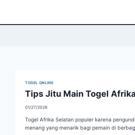
Skip
to
content
TOGEL ONLINE
Tips Jitu Main Togel Afri
01/27/2026
Togel Afrika Selatan populer karena pengundi
menang yang menarik bagi pemain di berbag