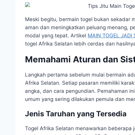
Meski begitu, bermain togel bukan sekadar 
aman dan meningkatkan peluang menang, pemai
modal yang tepat. Artikel
MAIN TOGEL JADI
togel Afrika Selatan lebih cerdas dan hasilnya
Memahami Aturan dan Sist
Langkah pertama sebelum mulai bermain ada
Afrika Selatan. Setiap pasaran memiliki karak
angka, dan cara pengundian. Pemahaman in
umum yang sering dilakukan pemula dan menyu
Jenis Taruhan yang Tersedia
Togel Afrika Selatan menawarkan beberapa je