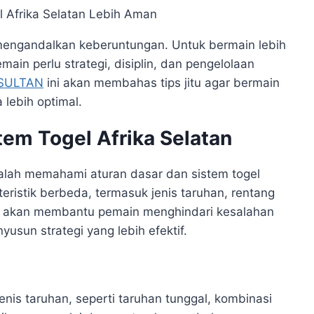
mengandalkan keberuntungan. Untuk bermain lebih
n perlu strategi, disiplin, dan pengelolaan
 SULTAN
ini akan membahas tips jitu agar bermain
 lebih optimal.
em Togel Afrika Selatan
lah memahami aturan dasar dan sistem togel
teristik berbeda, termasuk jenis taruhan, rentang
i akan membantu pemain menghindari kesalahan
sun strategi yang lebih efektif.
nis taruhan, seperti taruhan tunggal, kombinasi