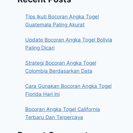
Tips Ikuti Bocoran Angka Togel
Guatemala Paling Akurat
Update Bocoran Angka Togel Bolivia
Paling Dicari
Strategi Bocoran Angka Togel
Colombia Berdasarkan Data
Cara Gunakan Bocoran Angka Togel
Florida Hari Ini
Bocoran Angka Togel California
Terbaru Dan Terpercaya