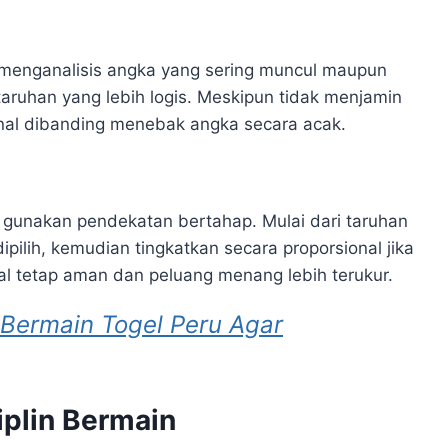
menganalisis angka yang sering muncul maupun
ruhan yang lebih logis. Meskipun tidak menjamin
onal dibanding menebak angka secara acak.
, gunakan pendekatan bertahap. Mulai dari taruhan
ipilih, kemudian tingkatkan secara proporsional jika
dal tetap aman dan peluang menang lebih terukur.
 Bermain Togel Peru Agar
plin Bermain