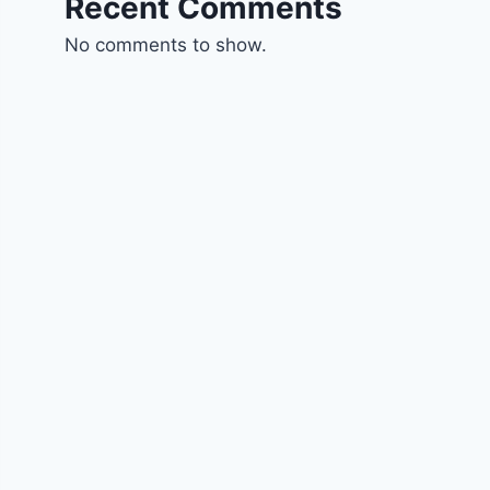
Recent Comments
No comments to show.