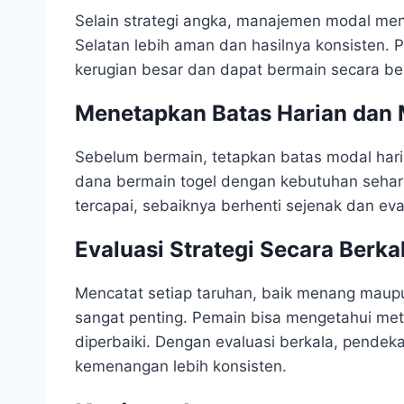
Selain strategi angka, manajemen modal menj
Selatan lebih aman dan hasilnya konsisten. 
kerugian besar dan dapat bermain secara ber
Menetapkan Batas Harian dan
Sebelum bermain, tetapkan batas modal har
dana bermain togel dengan kebutuhan sehari-h
tercapai, sebaiknya berhenti sejenak dan eva
Evaluasi Strategi Secara Berka
Mencatat setiap taruhan, baik menang maupun
sangat penting. Pemain bisa mengetahui met
diperbaiki. Dengan evaluasi berkala, pendek
kemenangan lebih konsisten.