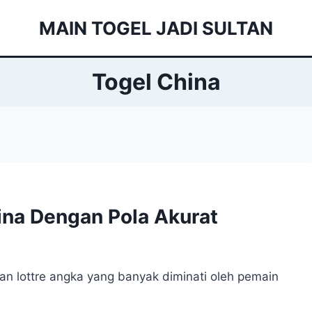
MAIN TOGEL JADI SULTAN
Togel China
ina Dengan Pola Akurat
nan lottre angka yang banyak diminati oleh pemain