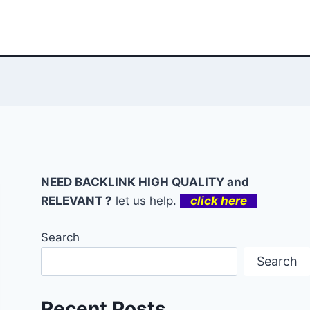
NEED BACKLINK HIGH QUALITY and
RELEVANT ?
let us help.
click here
Search
Search
Recent Posts