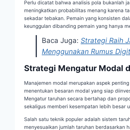
Perlu dicatat bahwa analisis pola bukanlah
meningkatkan probabilitas menang karena ta
sekadar tebakan. Pemain yang konsisten dalam
keunggulan dibanding pemain yang hanya me
Baca Juga:
Strategi Raih 
Menggunakan Rumus Digit
Strategi Mengatur Modal 
Manajemen modal merupakan aspek penting d
menentukan besaran modal yang siap diinvest
Mengatur taruhan secara bertahap dan prop
sekaligus memberi kesempatan lebih besar 
Salah satu teknik populer adalah sistem taru
menyesuaikan jumlah taruhan berdasarkan h