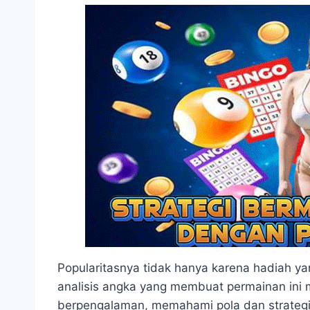
Popularitasnya tidak hanya karena hadiah ya
analisis angka yang membuat permainan ini
berpengalaman, memahami pola dan strategi