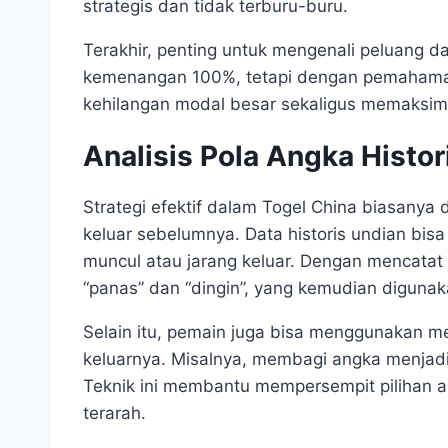
strategis dan tidak terburu-buru.
Terakhir, penting untuk mengenali peluang da
kemenangan 100%, tetapi dengan pemahaman 
kehilangan modal besar sekaligus memaksi
Analisis Pola Angka Histor
Strategi efektif dalam Togel China biasanya 
keluar sebelumnya. Data historis undian bis
muncul atau jarang keluar. Dengan mencatat 
“panas” dan “dingin”, yang kemudian diguna
Selain itu, pemain juga bisa menggunakan 
keluarnya. Misalnya, membagi angka menjadi 
Teknik ini membantu mempersempit pilihan a
terarah.