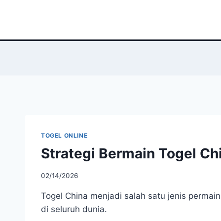
Skip
to
content
TOGEL ONLINE
Strategi Bermain Togel Ch
02/14/2026
Togel China menjadi salah satu jenis permai
di seluruh dunia.