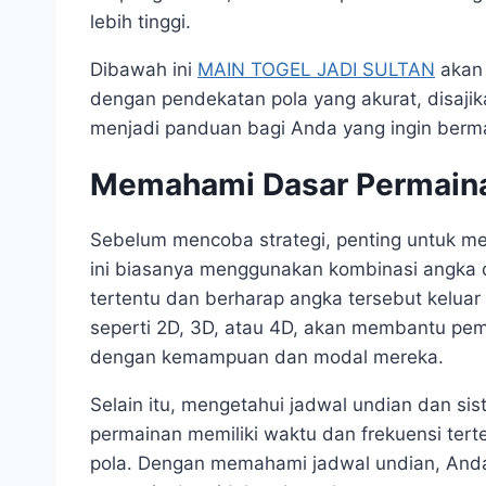
lebih tinggi.
Dibawah ini
MAIN TOGEL JADI SULTAN
akan 
dengan pendekatan pola yang akurat, disajik
menjadi panduan bagi Anda yang ingin berma
Memahami Dasar Permaina
Sebelum mencoba strategi, penting untuk 
ini biasanya menggunakan kombinasi angka 
tertentu dan berharap angka tersebut keluar
seperti 2D, 3D, atau 4D, akan membantu pem
dengan kemampuan dan modal mereka.
Selain itu, mengetahui jadwal undian dan sis
permainan memiliki waktu dan frekuensi te
pola. Dengan memahami jadwal undian, Anda