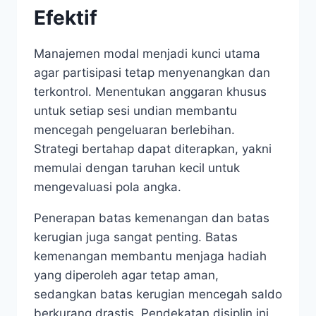
Efektif
Manajemen modal menjadi kunci utama
agar partisipasi tetap menyenangkan dan
terkontrol. Menentukan anggaran khusus
untuk setiap sesi undian membantu
mencegah pengeluaran berlebihan.
Strategi bertahap dapat diterapkan, yakni
memulai dengan taruhan kecil untuk
mengevaluasi pola angka.
Penerapan batas kemenangan dan batas
kerugian juga sangat penting. Batas
kemenangan membantu menjaga hadiah
yang diperoleh agar tetap aman,
sedangkan batas kerugian mencegah saldo
berkurang drastis. Pendekatan disiplin ini