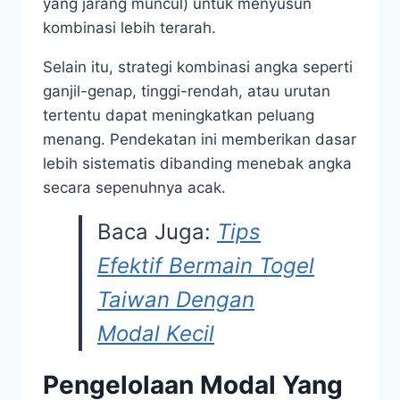
yang jarang muncul) untuk menyusun
kombinasi lebih terarah.
Selain itu, strategi kombinasi angka seperti
ganjil-genap, tinggi-rendah, atau urutan
tertentu dapat meningkatkan peluang
menang. Pendekatan ini memberikan dasar
lebih sistematis dibanding menebak angka
secara sepenuhnya acak.
Baca Juga:
Tips
Efektif Bermain Togel
Taiwan Dengan
Modal Kecil
Pengelolaan Modal Yang