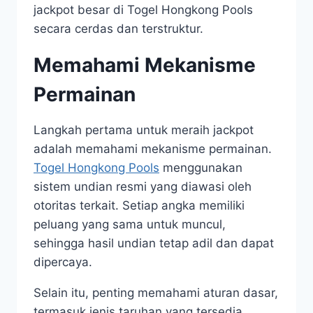
jackpot besar di Togel Hongkong Pools
secara cerdas dan terstruktur.
Memahami Mekanisme
Permainan
Langkah pertama untuk meraih jackpot
adalah memahami mekanisme permainan.
Togel Hongkong Pools
menggunakan
sistem undian resmi yang diawasi oleh
otoritas terkait. Setiap angka memiliki
peluang yang sama untuk muncul,
sehingga hasil undian tetap adil dan dapat
dipercaya.
Selain itu, penting memahami aturan dasar,
termasuk jenis taruhan yang tersedia,