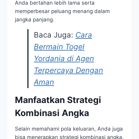
Anda bertahan lebih lama serta
memperbesar peluang menang dalam
jangka panjang.
Baca Juga:
Cara
Bermain Togel
Yordania di Agen
Terpercaya Dengan
Aman
Manfaatkan Strategi
Kombinasi Angka
Selain memahami pola keluaran, Anda juga
bisa menerapkan strategi kombinasi angka.