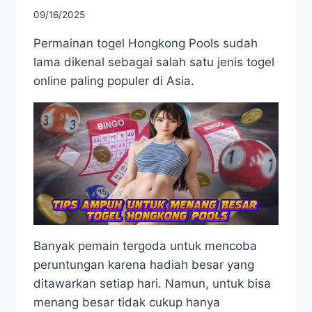
09/16/2025
Permainan togel Hongkong Pools sudah
lama dikenal sebagai salah satu jenis togel
online paling populer di Asia.
Banyak pemain tergoda untuk mencoba
peruntungan karena hadiah besar yang
ditawarkan setiap hari. Namun, untuk bisa
menang besar tidak cukup hanya