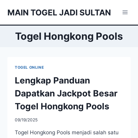
Skip
MAIN TOGEL JADI SULTAN
to
content
Togel Hongkong Pools
TOGEL ONLINE
Lengkap Panduan
Dapatkan Jackpot Besar
Togel Hongkong Pools
09/19/2025
Togel Hongkong Pools menjadi salah satu