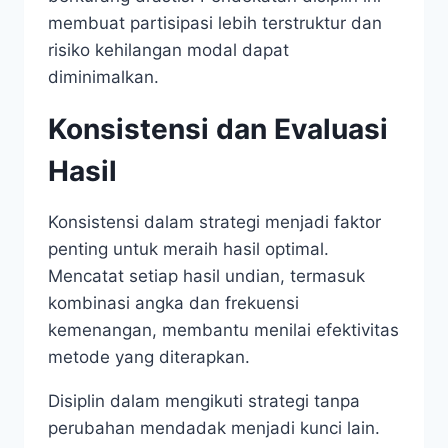
membuat partisipasi lebih terstruktur dan
risiko kehilangan modal dapat
diminimalkan.
Konsistensi dan Evaluasi
Hasil
Konsistensi dalam strategi menjadi faktor
penting untuk meraih hasil optimal.
Mencatat setiap hasil undian, termasuk
kombinasi angka dan frekuensi
kemenangan, membantu menilai efektivitas
metode yang diterapkan.
Disiplin dalam mengikuti strategi tanpa
perubahan mendadak menjadi kunci lain.