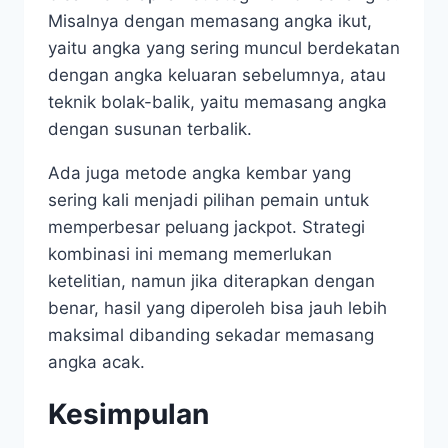
Misalnya dengan memasang angka ikut,
yaitu angka yang sering muncul berdekatan
dengan angka keluaran sebelumnya, atau
teknik bolak-balik, yaitu memasang angka
dengan susunan terbalik.
Ada juga metode angka kembar yang
sering kali menjadi pilihan pemain untuk
memperbesar peluang jackpot. Strategi
kombinasi ini memang memerlukan
ketelitian, namun jika diterapkan dengan
benar, hasil yang diperoleh bisa jauh lebih
maksimal dibanding sekadar memasang
angka acak.
Kesimpulan