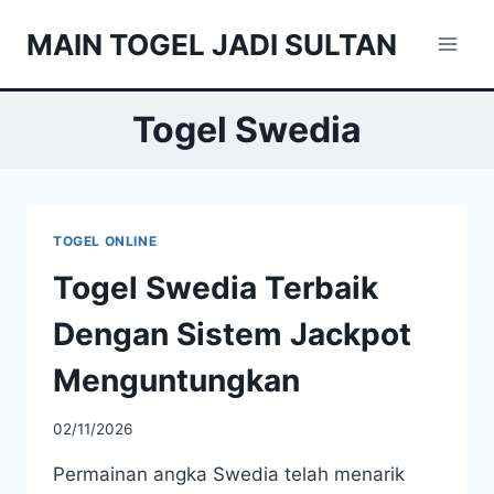
Skip
MAIN TOGEL JADI SULTAN
to
content
Togel Swedia
TOGEL ONLINE
Togel Swedia Terbaik
Dengan Sistem Jackpot
Menguntungkan
02/11/2026
Permainan angka Swedia telah menarik