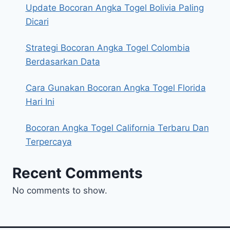
Update Bocoran Angka Togel Bolivia Paling
Dicari
Strategi Bocoran Angka Togel Colombia
Berdasarkan Data
Cara Gunakan Bocoran Angka Togel Florida
Hari Ini
Bocoran Angka Togel California Terbaru Dan
Terpercaya
Recent Comments
No comments to show.