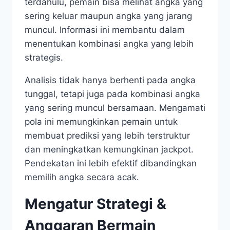
terdahulu, pemain bisa melihat angka yang
sering keluar maupun angka yang jarang
muncul. Informasi ini membantu dalam
menentukan kombinasi angka yang lebih
strategis.
Analisis tidak hanya berhenti pada angka
tunggal, tetapi juga pada kombinasi angka
yang sering muncul bersamaan. Mengamati
pola ini memungkinkan pemain untuk
membuat prediksi yang lebih terstruktur
dan meningkatkan kemungkinan jackpot.
Pendekatan ini lebih efektif dibandingkan
memilih angka secara acak.
Mengatur Strategi &
Anggaran Bermain