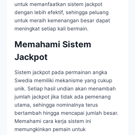
untuk memanfaatkan sistem jackpot
dengan lebih efektif, sehingga peluang
untuk meraih kemenangan besar dapat
meningkat setiap kali bermain.
Memahami Sistem
Jackpot
Sistem jackpot pada permainan angka
Swedia memiliki mekanisme yang cukup
unik. Setiap hasil undian akan menambah
jumlah jackpot jika tidak ada pemenang
utama, sehingga nominalnya terus
bertambah hingga mencapai jumlah besar.
Memahami cara kerja sistem ini
memungkinkan pemain untuk