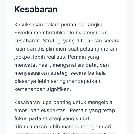
Kesabaran
Kesuksesan dalam permainan angka
Swedia membutuhkan konsistensi dan
kesabaran. Strategi yang diterapkan secara
rutin dan disiplin membuat peluang meraih
jackpot lebih realistis. Pemain yang
mencatat hasil, menganalisis data, dan
menyesuaikan strategi secara berkala
biasanya lebih sering mendapatkan
kemenangan signifikan.
Kesabaran juga penting untuk mengelola
emosi dan ekspektasi. Pemain yang tetap
fokus pada strategi yang sudah
direncanakan lebih mampu menghindari