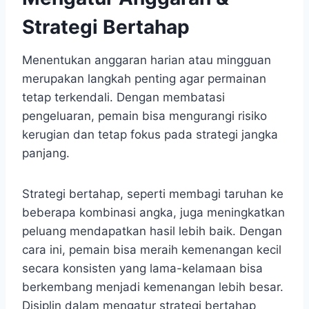
Strategi Bertahap
Menentukan anggaran harian atau mingguan
merupakan langkah penting agar permainan
tetap terkendali. Dengan membatasi
pengeluaran, pemain bisa mengurangi risiko
kerugian dan tetap fokus pada strategi jangka
panjang.
Strategi bertahap, seperti membagi taruhan ke
beberapa kombinasi angka, juga meningkatkan
peluang mendapatkan hasil lebih baik. Dengan
cara ini, pemain bisa meraih kemenangan kecil
secara konsisten yang lama-kelamaan bisa
berkembang menjadi kemenangan lebih besar.
Disiplin dalam mengatur strategi bertahap