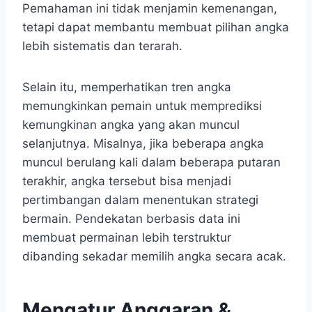
Pemahaman ini tidak menjamin kemenangan,
tetapi dapat membantu membuat pilihan angka
lebih sistematis dan terarah.
Selain itu, memperhatikan tren angka
memungkinkan pemain untuk memprediksi
kemungkinan angka yang akan muncul
selanjutnya. Misalnya, jika beberapa angka
muncul berulang kali dalam beberapa putaran
terakhir, angka tersebut bisa menjadi
pertimbangan dalam menentukan strategi
bermain. Pendekatan berbasis data ini
membuat permainan lebih terstruktur
dibanding sekadar memilih angka secara acak.
Mengatur Anggaran &