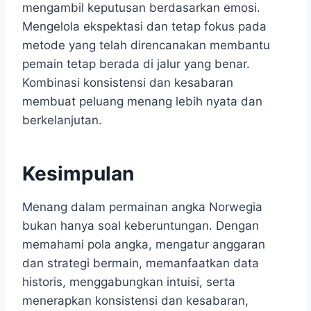
mengambil keputusan berdasarkan emosi.
Mengelola ekspektasi dan tetap fokus pada
metode yang telah direncanakan membantu
pemain tetap berada di jalur yang benar.
Kombinasi konsistensi dan kesabaran
membuat peluang menang lebih nyata dan
berkelanjutan.
Kesimpulan
Menang dalam permainan angka Norwegia
bukan hanya soal keberuntungan. Dengan
memahami pola angka, mengatur anggaran
dan strategi bermain, memanfaatkan data
historis, menggabungkan intuisi, serta
menerapkan konsistensi dan kesabaran,