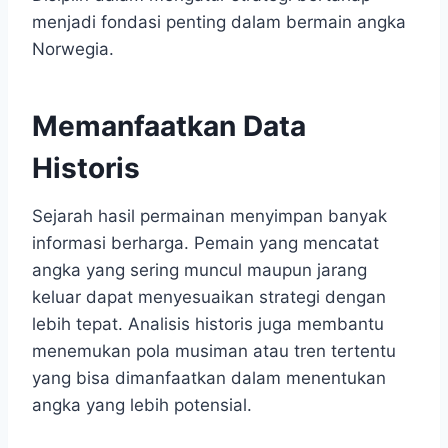
menjadi fondasi penting dalam bermain angka
Norwegia.
Memanfaatkan Data
Historis
Sejarah hasil permainan menyimpan banyak
informasi berharga. Pemain yang mencatat
angka yang sering muncul maupun jarang
keluar dapat menyesuaikan strategi dengan
lebih tepat. Analisis historis juga membantu
menemukan pola musiman atau tren tertentu
yang bisa dimanfaatkan dalam menentukan
angka yang lebih potensial.