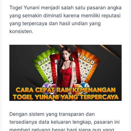
h
a
e
e
k
i
h
a
c
s
l
y
n
a
Togel Yunani menjadi salah satu pasaran angka
t
e
s
e
p
e
r
yang semakin diminati karena memiliki reputasi
s
b
e
g
e
e
yang terpercaya dan hasil undian yang
A
o
n
r
konsisten.
p
o
g
a
p
k
e
m
r
Dengan sistem yang transparan dan
tersedianya data keluaran lengkap, pasaran ini
memberi peluang besar bagi siapa pun yang