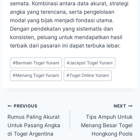
semata. Kombinasi antara data akurat, strategi
angka yang terencana, serta pengelolaan
modal yang bijak menjadi fondasi utama.
Dengan pendekatan yang sistematis dan
konsisten, peluang untuk mendapatkan hasil
terbaik dari pasaran ini dapat terbuka lebar.
Post
#
Bermain Togel Yunani
#
Jackpot Togel Yunani
Tags:
#
Menang Togel Yunani
#
Togel Online Yunani
Post
PREVIOUS
NEXT
Rumus Paling Akurat
Tips Ampuh Untuk
navigation
Untuk Pasang Angka
Menang Besar Togel
di Togel Argentina
Hongkong Pools