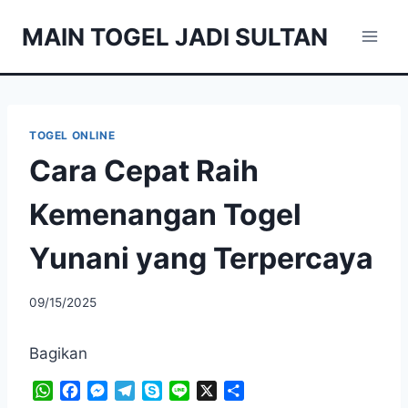
Skip
MAIN TOGEL JADI SULTAN
to
content
TOGEL ONLINE
Cara Cepat Raih
Kemenangan Togel
Yunani yang Terpercaya
09/15/2025
Bagikan
W
F
M
T
S
L
X
S