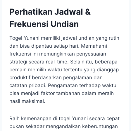
Perhatikan Jadwal &
Frekuensi Undian
Togel Yunani memiliki jadwal undian yang rutin
dan bisa dipantau setiap hari. Memahami
frekuensi ini memungkinkan penyesuaian
strategi secara real-time. Selain itu, beberapa
pemain memilih waktu tertentu yang dianggap
produktif berdasarkan pengalaman dan
catatan pribadi. Pengamatan terhadap waktu
bisa menjadi faktor tambahan dalam meraih
hasil maksimal.
Raih kemenangan di togel Yunani secara cepat
bukan sekadar mengandalkan keberuntungan