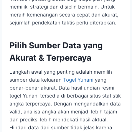
memiliki strategi dan disiplin bermain. Untuk
meraih kemenangan secara cepat dan akurat,
sejumlah pendekatan taktis perlu diterapkan.
Pilih Sumber Data yang
Akurat & Terpercaya
Langkah awal yang penting adalah memilih
sumber data keluaran
Togel Yunani
yang
benar-benar akurat. Data hasil undian resmi
togel Yunani tersedia di berbagai situs statistik
angka terpercaya. Dengan mengandalkan data
valid, analisa angka akan menjadi lebih tajam
dan prediksi lebih mendekati hasil aktual.
Hindari data dari sumber tidak jelas karena