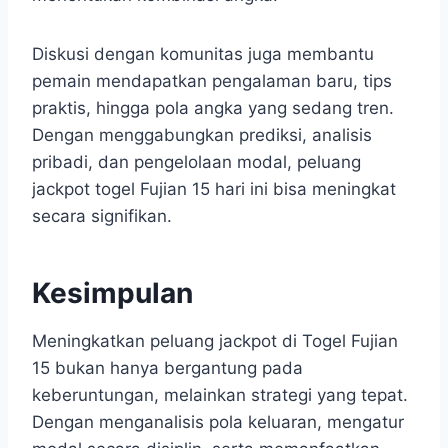
Diskusi dengan komunitas juga membantu
pemain mendapatkan pengalaman baru, tips
praktis, hingga pola angka yang sedang tren.
Dengan menggabungkan prediksi, analisis
pribadi, dan pengelolaan modal, peluang
jackpot togel Fujian 15 hari ini bisa meningkat
secara signifikan.
Kesimpulan
Meningkatkan peluang jackpot di Togel Fujian
15 bukan hanya bergantung pada
keberuntungan, melainkan strategi yang tepat.
Dengan menganalisis pola keluaran, mengatur