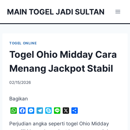
Skip
MAIN TOGEL JADI SULTAN
to
content
TOGEL ONLINE
Togel Ohio Midday Cara
Menang Jackpot Stabil
02/15/2026
Bagikan
W
F
M
T
S
L
X
S
h
a
e
e
k
i
h
a
c
s
l
y
n
a
Perjudian angka seperti togel Ohio Midday
t
e
s
e
p
e
r