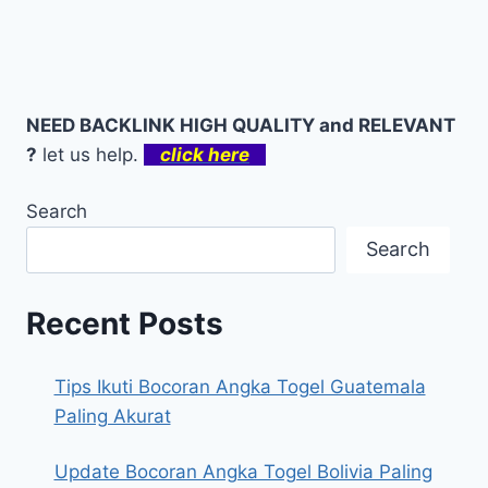
NEED BACKLINK HIGH QUALITY and RELEVANT
?
let us help.
click here
Search
Search
Recent Posts
Tips Ikuti Bocoran Angka Togel Guatemala
Paling Akurat
Update Bocoran Angka Togel Bolivia Paling