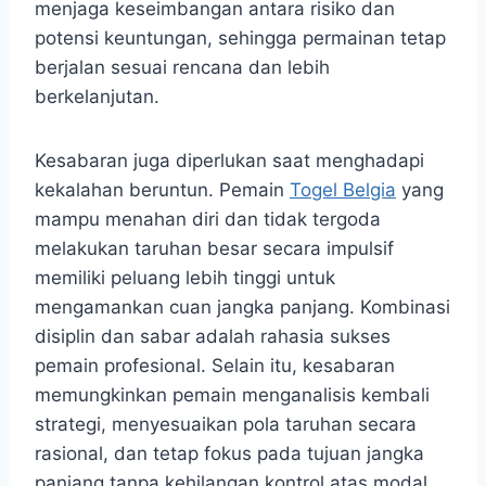
menjaga keseimbangan antara risiko dan
potensi keuntungan, sehingga permainan tetap
berjalan sesuai rencana dan lebih
berkelanjutan.
Kesabaran juga diperlukan saat menghadapi
kekalahan beruntun. Pemain
Togel Belgia
yang
mampu menahan diri dan tidak tergoda
melakukan taruhan besar secara impulsif
memiliki peluang lebih tinggi untuk
mengamankan cuan jangka panjang. Kombinasi
disiplin dan sabar adalah rahasia sukses
pemain profesional. Selain itu, kesabaran
memungkinkan pemain menganalisis kembali
strategi, menyesuaikan pola taruhan secara
rasional, dan tetap fokus pada tujuan jangka
panjang tanpa kehilangan kontrol atas modal