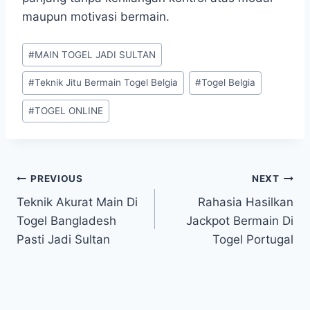
maupun motivasi bermain.
Post
#
MAIN TOGEL JADI SULTAN
Tags:
#
Teknik Jitu Bermain Togel Belgia
#
Togel Belgia
#
TOGEL ONLINE
Post
PREVIOUS
NEXT
Teknik Akurat Main Di
Rahasia Hasilkan
navigation
Togel Bangladesh
Jackpot Bermain Di
Pasti Jadi Sultan
Togel Portugal