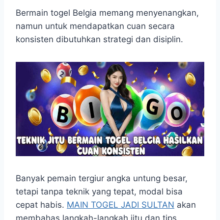
h
a
e
e
k
i
h
a
c
s
l
y
n
a
Bermain togel Belgia memang menyenangkan,
t
e
s
e
p
e
r
namun untuk mendapatkan cuan secara
s
b
e
g
e
e
konsisten dibutuhkan strategi dan disiplin.
A
o
n
r
p
o
g
a
p
k
e
m
r
Banyak pemain tergiur angka untung besar,
tetapi tanpa teknik yang tepat, modal bisa
cepat habis.
MAIN TOGEL JADI SULTAN
akan
membahas langkah-langkah jitu dan tips