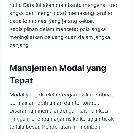
rutin. Data ini akan membantu mengenali tren
angka dan menghindari memasang taruhan
pada kombinasi yang jarang keluar.
Kedisiplinan dalam mencatat pola angka
meningkatkan peluang cuan dalam jangka
panjang.
Manajemen Modal yang
Tepat
Modal yang dikelola dengan baik membuat
permainan lebih aman dan terkontrol.
Disarankan memulai dengan taruhan kecil
hingga menengah agar risiko kerugian tidak
terlalu besar. Pendekatan ini memberi