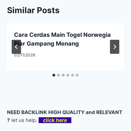
Similar Posts
Cara Cerdas Main Togel Norwegia
Biar Gampang Menang
02/11/2026
NEED BACKLINK HIGH QUALITY and RELEVANT
?
let us help.
click here