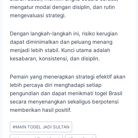
mengatur modal dengan disiplin, dan rutin
mengevaluasi strategi.
Dengan langkah-langkah ini, risiko kerugian
dapat diminimalkan dan peluang menang
menjadi lebih stabil. Kunci utama adalah
kesabaran, konsistensi, dan disiplin.
Pemain yang menerapkan strategi efektif akan
lebih percaya diri menghadapi setiap
pengundian dan dapat menikmati togel Brasil
secara menyenangkan sekaligus berpotensi
memberikan hasil positif.
Post
#
MAIN TOGEL JADI SULTAN
Tags: