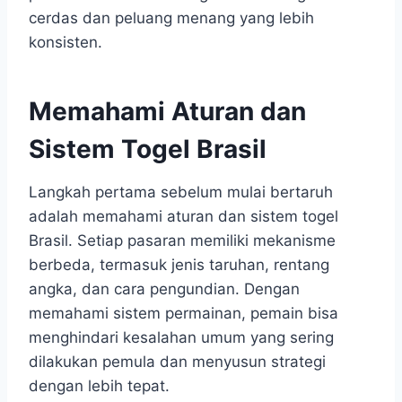
cerdas dan peluang menang yang lebih
konsisten.
Memahami Aturan dan
Sistem Togel Brasil
Langkah pertama sebelum mulai bertaruh
adalah memahami aturan dan sistem togel
Brasil. Setiap pasaran memiliki mekanisme
berbeda, termasuk jenis taruhan, rentang
angka, dan cara pengundian. Dengan
memahami sistem permainan, pemain bisa
menghindari kesalahan umum yang sering
dilakukan pemula dan menyusun strategi
dengan lebih tepat.