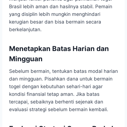
Brasil lebih aman dan hasilnya stabil. Pemain
yang disiplin lebih mungkin menghindari
kerugian besar dan bisa bermain secara
berkelanjutan.
Menetapkan Batas Harian dan
Mingguan
Sebelum bermain, tentukan batas modal harian
dan mingguan. Pisahkan dana untuk bermain
togel dengan kebutuhan sehari-hari agar
kondisi finansial tetap aman. Jika batas
tercapai, sebaiknya berhenti sejenak dan
evaluasi strategi sebelum bermain kembali.