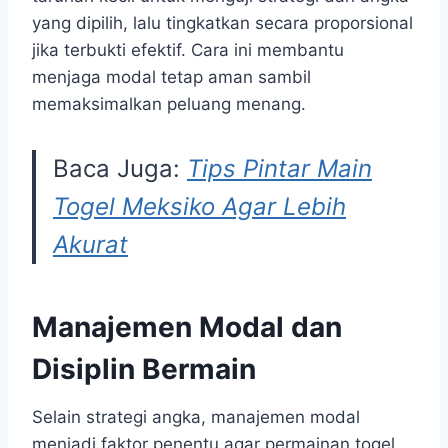
yang dipilih, lalu tingkatkan secara proporsional
jika terbukti efektif. Cara ini membantu
menjaga modal tetap aman sambil
memaksimalkan peluang menang.
Baca Juga:
Tips Pintar Main
Togel Meksiko Agar Lebih
Akurat
Manajemen Modal dan
Disiplin Bermain
Selain strategi angka, manajemen modal
menjadi faktor penentu agar permainan togel