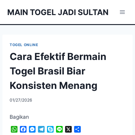
Skip
MAIN TOGEL JADI SULTAN
to
content
TOGEL ONLINE
Cara Efektif Bermain
Togel Brasil Biar
Konsisten Menang
01/27/2026
Bagikan
W
F
M
T
S
L
X
S