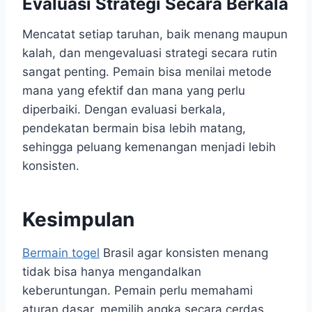
Evaluasi Strategi Secara Berkala
Mencatat setiap taruhan, baik menang maupun
kalah, dan mengevaluasi strategi secara rutin
sangat penting. Pemain bisa menilai metode
mana yang efektif dan mana yang perlu
diperbaiki. Dengan evaluasi berkala,
pendekatan bermain bisa lebih matang,
sehingga peluang kemenangan menjadi lebih
konsisten.
Kesimpulan
Bermain togel
Brasil agar konsisten menang
tidak bisa hanya mengandalkan
keberuntungan. Pemain perlu memahami
aturan dasar, memilih angka secara cerdas,