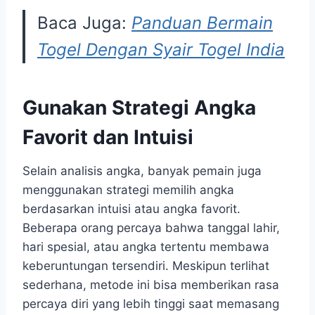
Baca Juga:
Panduan Bermain
Togel Dengan Syair Togel India
Gunakan Strategi Angka
Favorit dan Intuisi
Selain analisis angka, banyak pemain juga
menggunakan strategi memilih angka
berdasarkan intuisi atau angka favorit.
Beberapa orang percaya bahwa tanggal lahir,
hari spesial, atau angka tertentu membawa
keberuntungan tersendiri. Meskipun terlihat
sederhana, metode ini bisa memberikan rasa
percaya diri yang lebih tinggi saat memasang