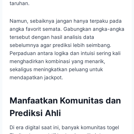
taruhan.
Namun, sebaiknya jangan hanya terpaku pada
angka favorit semata. Gabungkan angka-angka
tersebut dengan hasil analisis data
sebelumnya agar prediksi lebih seimbang.
Perpaduan antara logika dan intuisi sering kali
menghadirkan kombinasi yang menarik,
sekaligus meningkatkan peluang untuk
mendapatkan jackpot.
Manfaatkan Komunitas dan
Prediksi Ahli
Di era digital saat ini, banyak komunitas togel