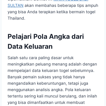
SULTAN
akan membahas beberapa tips ampuh
yang bisa Anda terapkan ketika bermain togel
Thailand.
Pelajari Pola Angka dari
Data Keluaran
Salah satu cara paling dasar untuk
meningkatkan peluang menang adalah dengan
mempelajari data keluaran togel sebelumnya.
Banyak pemain sukses yang tidak hanya
mengandalkan keberuntungan, tetapi juga
menggunakan analisis angka. Pola keluaran
tertentu sering kali muncul berulang, dan inilah
yang bisa dimanfaatkan untuk membuat