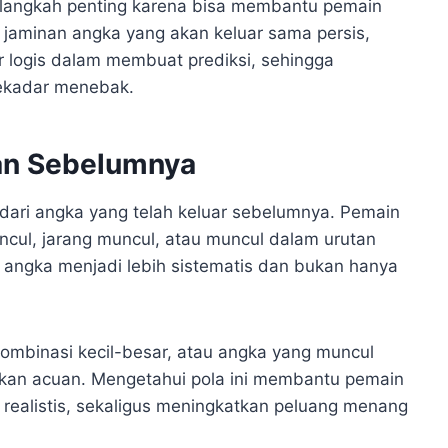
 langkah penting karena bisa membantu pemain
 jaminan angka yang akan keluar sama persis,
 logis dalam membuat prediksi, sehingga
sekadar menebak.
ran Sebelumnya
a dari angka yang telah keluar sebelumnya. Pemain
cul, jarang muncul, atau muncul dalam urutan
n angka menjadi lebih sistematis dan bukan hanya
kombinasi kecil-besar, atau angka yang muncul
ikan acuan. Mengetahui pola ini membantu pemain
n realistis, sekaligus meningkatkan peluang menang