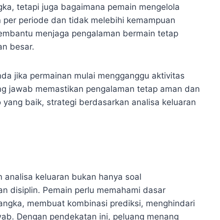
ngka, tetapi juga bagaimana pemain mengelola
 per periode dan tidak melebihi kemampuan
ni membantu menjaga pengalaman bermain tetap
an besar.
anda jika permainan mulai mengganggu aktivitas
ung jawab memastikan pengalaman tetap aman dan
ko yang baik, strategi berdasarkan analisa keluaran
nalisa keluaran bukan hanya soal
 dan disiplin. Pemain perlu memahami dasar
angka, membuat kombinasi prediksi, menghindari
wab. Dengan pendekatan ini, peluang menang