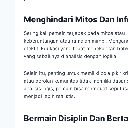
Menghindari Mitos Dan Inf
Sering kali pemain terjebak pada mitos atau 
keberuntungan atau ramalan mimpi. Menganda
efektif. Edukasi yang tepat menekankan bah
yang sebaiknya dianalisis dengan logika.
Selain itu, penting untuk memiliki pola pikir k
atau obrolan komunitas tidak memiliki dasar 
analisis logis, pemain bisa membuat keputus
menjadi lebih realistis.
Bermain Disiplin Dan Ber