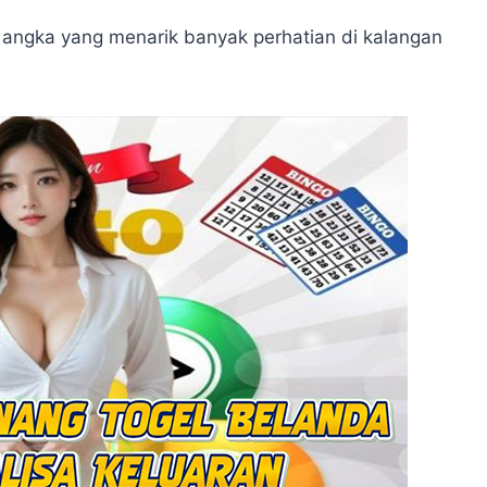
 angka yang menarik banyak perhatian di kalangan