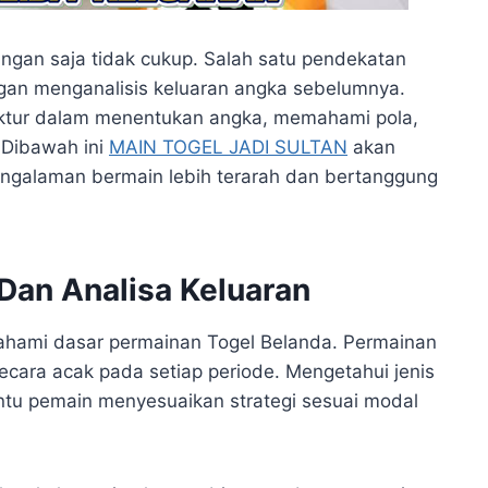
ngan saja tidak cukup. Salah satu pendekatan
gan menganalisis keluaran angka sebelumnya.
truktur dalam menentukan angka, memahami pola,
 Dibawah ini
MAIN TOGEL JADI SULTAN
akan
engalaman bermain lebih terarah dan bertanggung
an Analisa Keluaran
ahami dasar permainan Togel Belanda. Permainan
cara acak pada setiap periode. Mengetahui jenis
ntu pemain menyesuaikan strategi sesuai modal