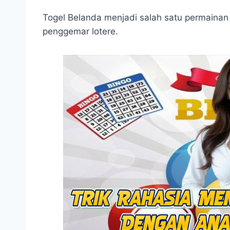
h
a
e
e
k
i
h
a
c
s
l
y
n
a
Togel Belanda menjadi salah satu permainan
t
e
s
e
p
e
r
penggemar lotere.
s
b
e
g
e
e
A
o
n
r
p
o
g
a
p
k
e
m
r