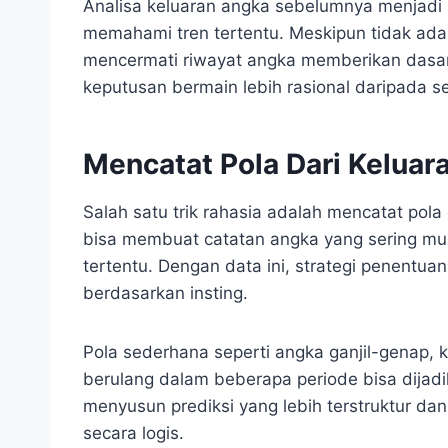
Analisa keluaran angka sebelumnya menjadi
memahami tren tertentu. Meskipun tidak ada
mencermati riwayat angka memberikan dasar
keputusan bermain lebih rasional daripada 
Mencatat Pola Dari Kelua
Salah satu trik rahasia adalah mencatat pol
bisa membuat catatan angka yang sering mun
tertentu. Dengan data ini, strategi penentua
berdasarkan insting.
Pola sederhana seperti angka ganjil-genap, 
berulang dalam beberapa periode bisa dijad
menyusun prediksi yang lebih terstruktur da
secara logis.