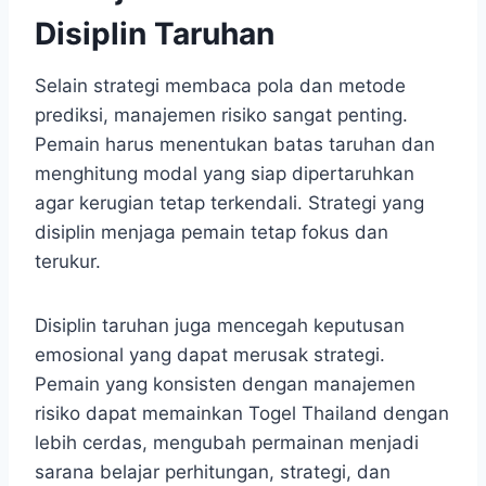
Disiplin Taruhan
Selain strategi membaca pola dan metode
prediksi, manajemen risiko sangat penting.
Pemain harus menentukan batas taruhan dan
menghitung modal yang siap dipertaruhkan
agar kerugian tetap terkendali. Strategi yang
disiplin menjaga pemain tetap fokus dan
terukur.
Disiplin taruhan juga mencegah keputusan
emosional yang dapat merusak strategi.
Pemain yang konsisten dengan manajemen
risiko dapat memainkan Togel Thailand dengan
lebih cerdas, mengubah permainan menjadi
sarana belajar perhitungan, strategi, dan