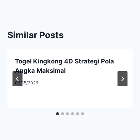
Similar Posts
Togel Kingkong 4D Strategi Pola
Angka Maksimal
02/15/2026