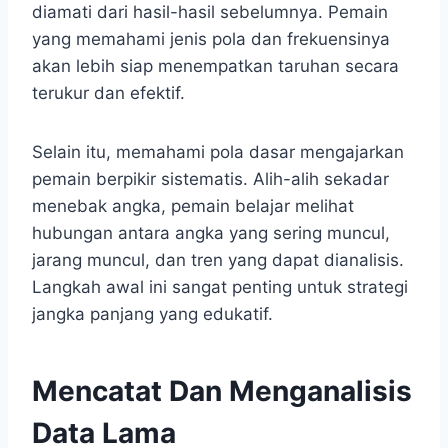
diamati dari hasil-hasil sebelumnya. Pemain
yang memahami jenis pola dan frekuensinya
akan lebih siap menempatkan taruhan secara
terukur dan efektif.
Selain itu, memahami pola dasar mengajarkan
pemain berpikir sistematis. Alih-alih sekadar
menebak angka, pemain belajar melihat
hubungan antara angka yang sering muncul,
jarang muncul, dan tren yang dapat dianalisis.
Langkah awal ini sangat penting untuk strategi
jangka panjang yang edukatif.
Mencatat Dan Menganalisis
Data Lama