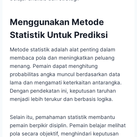
Menggunakan Metode
Statistik Untuk Prediksi
Metode statistik adalah alat penting dalam
membaca pola dan meningkatkan peluang
menang. Pemain dapat menghitung
probabilitas angka muncul berdasarkan data
lama dan mengamati keterkaitan antarangka.
Dengan pendekatan ini, keputusan taruhan
menjadi lebih terukur dan berbasis logika.
Selain itu, pemahaman statistik membantu
pemain berpikir disiplin. Pemain belajar melihat
pola secara objektif, menghindari keputusan