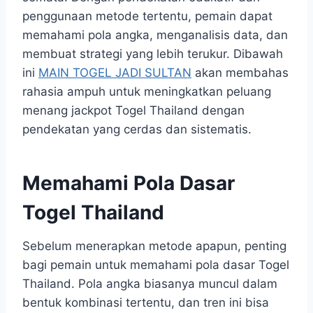
penggunaan metode tertentu, pemain dapat
memahami pola angka, menganalisis data, dan
membuat strategi yang lebih terukur. Dibawah
ini
MAIN TOGEL JADI SULTAN
akan membahas
rahasia ampuh untuk meningkatkan peluang
menang jackpot Togel Thailand dengan
pendekatan yang cerdas dan sistematis.
Memahami Pola Dasar
Togel Thailand
Sebelum menerapkan metode apapun, penting
bagi pemain untuk memahami pola dasar Togel
Thailand. Pola angka biasanya muncul dalam
bentuk kombinasi tertentu, dan tren ini bisa