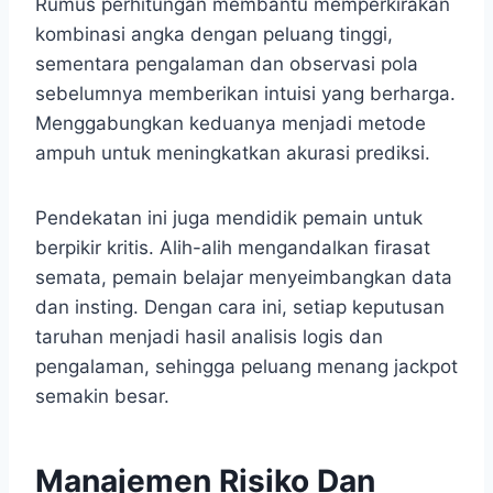
Rumus perhitungan membantu memperkirakan
kombinasi angka dengan peluang tinggi,
sementara pengalaman dan observasi pola
sebelumnya memberikan intuisi yang berharga.
Menggabungkan keduanya menjadi metode
ampuh untuk meningkatkan akurasi prediksi.
Pendekatan ini juga mendidik pemain untuk
berpikir kritis. Alih-alih mengandalkan firasat
semata, pemain belajar menyeimbangkan data
dan insting. Dengan cara ini, setiap keputusan
taruhan menjadi hasil analisis logis dan
pengalaman, sehingga peluang menang jackpot
semakin besar.
Manajemen Risiko Dan