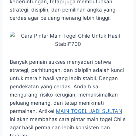
keberuntungan, tetapi juga membutuhkan
s
b
e
g
e
e
strategi, disiplin, dan pemilihan angka yang
A
o
n
r
cerdas agar peluang menang lebih tinggi.
p
o
g
a
p
k
e
m
r
Banyak pemain sukses menyadari bahwa
strategi, perhitungan, dan disiplin adalah kunci
untuk meraih hasil yang lebih stabil. Dengan
pendekatan yang cerdas, Anda bisa
mengurangi risiko kerugian, memaksimalkan
peluang menang, dan tetap menikmati
permainan. Artikel
MAIN TOGEL JADI SULTAN
ini akan membahas cara pintar main togel Chile
agar hasil permainan lebih konsisten dan
terarah.