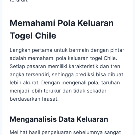
Memahami Pola Keluaran
Togel Chile
Langkah pertama untuk bermain dengan pintar
adalah memahami pola keluaran togel Chile.
Setiap pasaran memiliki karakteristik dan tren
angka tersendiri, sehingga prediksi bisa dibuat
lebih akurat. Dengan mengenali pola, taruhan
menjadi lebih terukur dan tidak sekadar
berdasarkan firasat.
Menganalisis Data Keluaran
Melihat hasil pengeluaran sebelumnya sangat