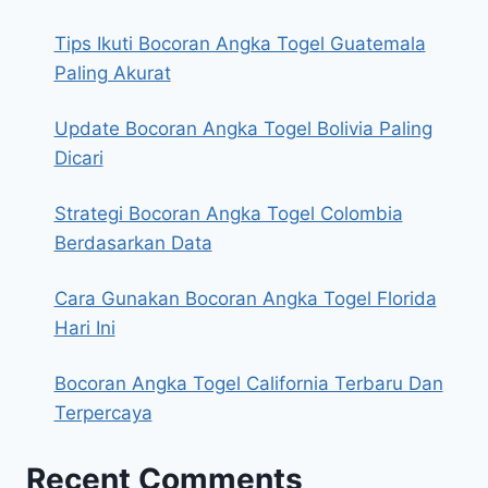
Tips Ikuti Bocoran Angka Togel Guatemala
Paling Akurat
Update Bocoran Angka Togel Bolivia Paling
Dicari
Strategi Bocoran Angka Togel Colombia
Berdasarkan Data
Cara Gunakan Bocoran Angka Togel Florida
Hari Ini
Bocoran Angka Togel California Terbaru Dan
Terpercaya
Recent Comments