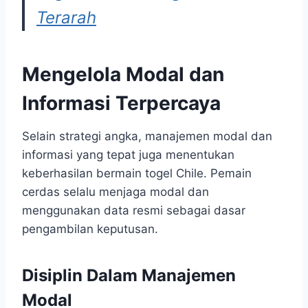
Terarah
Mengelola Modal dan
Informasi Terpercaya
Selain strategi angka, manajemen modal dan
informasi yang tepat juga menentukan
keberhasilan bermain togel Chile. Pemain
cerdas selalu menjaga modal dan
menggunakan data resmi sebagai dasar
pengambilan keputusan.
Disiplin Dalam Manajemen
Modal