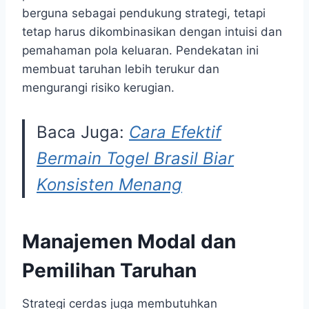
berguna sebagai pendukung strategi, tetapi
tetap harus dikombinasikan dengan intuisi dan
pemahaman pola keluaran. Pendekatan ini
membuat taruhan lebih terukur dan
mengurangi risiko kerugian.
Baca Juga:
Cara Efektif
Bermain Togel Brasil Biar
Konsisten Menang
Manajemen Modal dan
Pemilihan Taruhan
Strategi cerdas juga membutuhkan