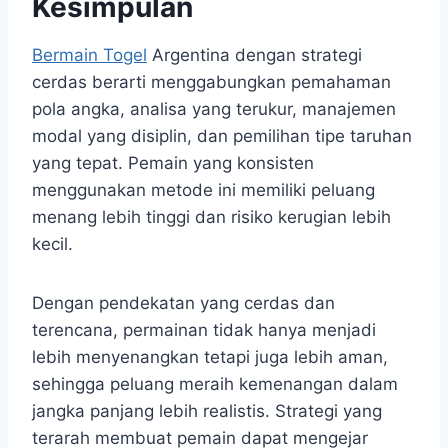
Kesimpulan
Bermain Togel
Argentina dengan strategi
cerdas berarti menggabungkan pemahaman
pola angka, analisa yang terukur, manajemen
modal yang disiplin, dan pemilihan tipe taruhan
yang tepat. Pemain yang konsisten
menggunakan metode ini memiliki peluang
menang lebih tinggi dan risiko kerugian lebih
kecil.
Dengan pendekatan yang cerdas dan
terencana, permainan tidak hanya menjadi
lebih menyenangkan tetapi juga lebih aman,
sehingga peluang meraih kemenangan dalam
jangka panjang lebih realistis. Strategi yang
terarah membuat pemain dapat mengejar