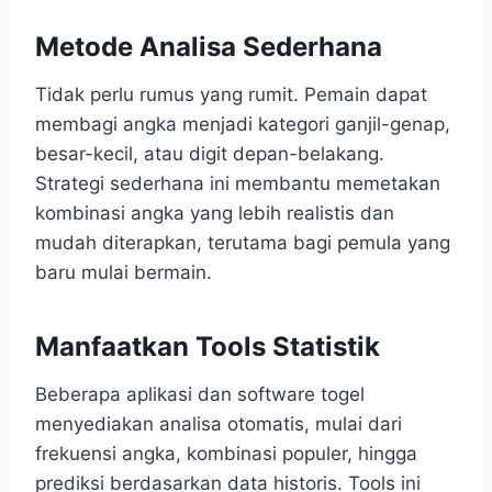
Metode Analisa Sederhana
Tidak perlu rumus yang rumit. Pemain dapat
membagi angka menjadi kategori ganjil-genap,
besar-kecil, atau digit depan-belakang.
Strategi sederhana ini membantu memetakan
kombinasi angka yang lebih realistis dan
mudah diterapkan, terutama bagi pemula yang
baru mulai bermain.
Manfaatkan Tools Statistik
Beberapa aplikasi dan software togel
menyediakan analisa otomatis, mulai dari
frekuensi angka, kombinasi populer, hingga
prediksi berdasarkan data historis. Tools ini