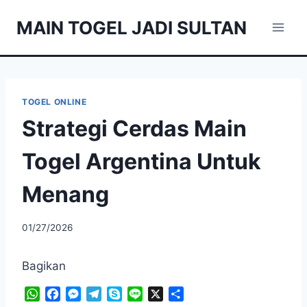
Skip
MAIN TOGEL JADI SULTAN
to
content
TOGEL ONLINE
Strategi Cerdas Main
Togel Argentina Untuk
Menang
01/27/2026
Bagikan
W
F
M
T
S
L
X
S