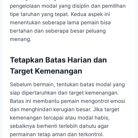
pengelolaan modal yang disiplin dan pemilihan
tipe taruhan yang tepat. Kedua aspek ini
menentukan seberapa lama pemain bisa
bertahan dan seberapa besar peluang
menang.
Tetapkan Batas Harian dan
Target Kemenangan
Sebelum bermain, tentukan batas modal yang
siap dipertaruhkan dan target kemenangan.
Batas ini membantu pemain mengontrol emosi
dan menghindari kerugian besar. Jika target
kemenangan tercapai atau modal habis,
sebaiknya berhenti terlebih dahulu agar
permainan tetap aman dan terkontrol.