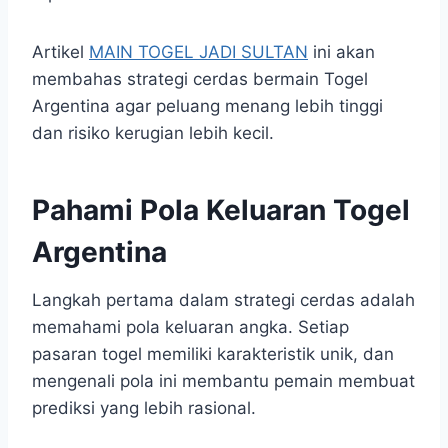
Artikel
MAIN TOGEL JADI SULTAN
ini akan
membahas strategi cerdas bermain Togel
Argentina agar peluang menang lebih tinggi
dan risiko kerugian lebih kecil.
Pahami Pola Keluaran Togel
Argentina
Langkah pertama dalam strategi cerdas adalah
memahami pola keluaran angka. Setiap
pasaran togel memiliki karakteristik unik, dan
mengenali pola ini membantu pemain membuat
prediksi yang lebih rasional.