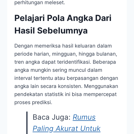
perhitungan meleset.
Pelajari Pola Angka Dari
Hasil Sebelumnya
Dengan memeriksa hasil keluaran dalam
periode harian, mingguan, hingga bulanan,
tren angka dapat teridentifikasi. Beberapa
angka mungkin sering muncul dalam
interval tertentu atau berpasangan dengan
angka lain secara konsisten. Menggunakan
pendekatan statistik ini bisa mempercepat
proses prediksi.
Baca Juga:
Rumus
Paling Akurat Untuk