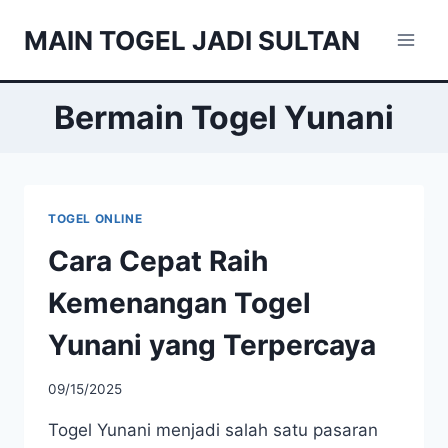
Skip
MAIN TOGEL JADI SULTAN
to
content
Bermain Togel Yunani
TOGEL ONLINE
Cara Cepat Raih
Kemenangan Togel
Yunani yang Terpercaya
09/15/2025
Togel Yunani menjadi salah satu pasaran