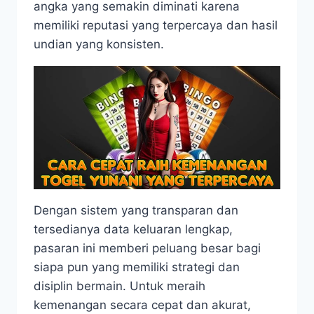
angka yang semakin diminati karena
memiliki reputasi yang terpercaya dan hasil
undian yang konsisten.
Dengan sistem yang transparan dan
tersedianya data keluaran lengkap,
pasaran ini memberi peluang besar bagi
siapa pun yang memiliki strategi dan
disiplin bermain. Untuk meraih
kemenangan secara cepat dan akurat,