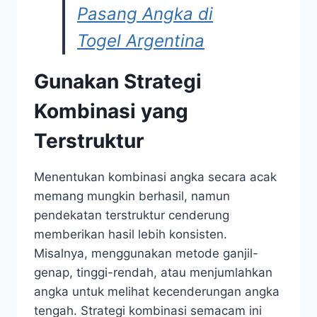
Pasang Angka di
Togel Argentina
Gunakan Strategi
Kombinasi yang
Terstruktur
Menentukan kombinasi angka secara acak
memang mungkin berhasil, namun
pendekatan terstruktur cenderung
memberikan hasil lebih konsisten.
Misalnya, menggunakan metode ganjil-
genap, tinggi-rendah, atau menjumlahkan
angka untuk melihat kecenderungan angka
tengah. Strategi kombinasi semacam ini