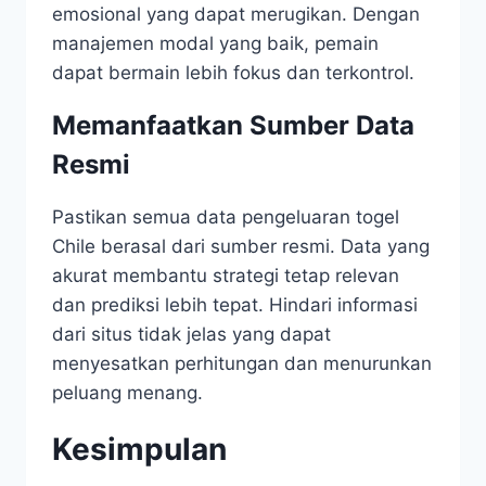
emosional yang dapat merugikan. Dengan
manajemen modal yang baik, pemain
dapat bermain lebih fokus dan terkontrol.
Memanfaatkan Sumber Data
Resmi
Pastikan semua data pengeluaran togel
Chile berasal dari sumber resmi. Data yang
akurat membantu strategi tetap relevan
dan prediksi lebih tepat. Hindari informasi
dari situs tidak jelas yang dapat
menyesatkan perhitungan dan menurunkan
peluang menang.
Kesimpulan