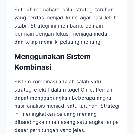
Setelah memahami pola, strategi taruhan
yang cerdas menjadi kunci agar hasil lebih
stabil. Strategi ini membantu pemain
bermain dengan fokus, menjaga modal,
dan tetap memiliki peluang menang.
Menggunakan Sistem
Kombinasi
Sistem kombinasi adalah salah satu
strategi efektif dalam togel Chile. Pemain
dapat menggabungkan beberapa angka
hasil analisis menjadi satu taruhan. Strategi
ini meningkatkan peluang menang
dibandingkan memasang satu angka tanpa
dasar perhitungan yang jelas.