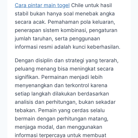
Cara pintar main togel
Chile untuk hasil
stabil bukan hanya soal menebak angka
secara acak. Pemahaman pola keluaran,
penerapan sistem kombinasi, pengaturan
jumlah taruhan, serta penggunaan
informasi resmi adalah kunci keberhasilan.
Dengan disiplin dan strategi yang terarah,
peluang menang bisa meningkat secara
signifikan. Permainan menjadi lebih
menyenangkan dan terkontrol karena
setiap langkah dilakukan berdasarkan
analisis dan perhitungan, bukan sekadar
tebakan. Pemain yang cerdas selalu
bermain dengan perhitungan matang,
menjaga modal, dan menggunakan
informasi terpercaya untuk membuat