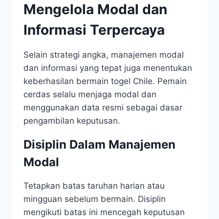
Mengelola Modal dan
Informasi Terpercaya
Selain strategi angka, manajemen modal
dan informasi yang tepat juga menentukan
keberhasilan bermain togel Chile. Pemain
cerdas selalu menjaga modal dan
menggunakan data resmi sebagai dasar
pengambilan keputusan.
Disiplin Dalam Manajemen
Modal
Tetapkan batas taruhan harian atau
mingguan sebelum bermain. Disiplin
mengikuti batas ini mencegah keputusan