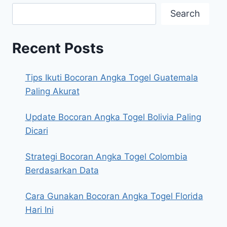
Search
Recent Posts
Tips Ikuti Bocoran Angka Togel Guatemala
Paling Akurat
Update Bocoran Angka Togel Bolivia Paling
Dicari
Strategi Bocoran Angka Togel Colombia
Berdasarkan Data
Cara Gunakan Bocoran Angka Togel Florida
Hari Ini