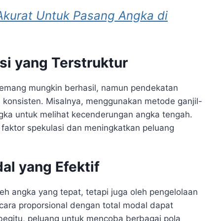
Akurat Untuk Pasang Angka di
i yang Terstruktur
emang mungkin berhasil, namun pendekatan
h konsisten. Misalnya, menggunakan metode ganjil-
gka untuk melihat kecenderungan angka tengah.
 faktor spekulasi dan meningkatkan peluang
l yang Efektif
h angka yang tepat, tetapi juga oleh pengelolaan
cara proporsional dengan total modal dapat
begitu, peluang untuk mencoba berbagai pola