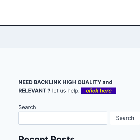
NEED BACKLINK HIGH QUALITY and
RELEVANT ?
let us help.
click here
Search
Search
Recent Posts