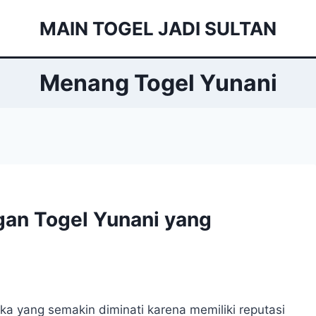
MAIN TOGEL JADI SULTAN
Menang Togel Yunani
an Togel Yunani yang
ka yang semakin diminati karena memiliki reputasi