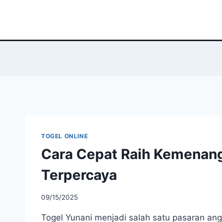
Skip
to
content
TOGEL ONLINE
Cara Cepat Raih Kemenang
Terpercaya
09/15/2025
Togel Yunani menjadi salah satu pasaran ang