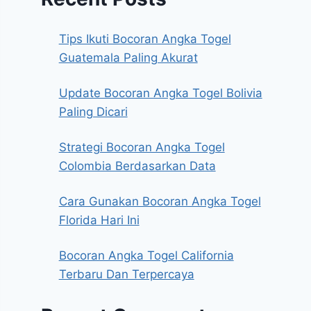
Tips Ikuti Bocoran Angka Togel
Guatemala Paling Akurat
Update Bocoran Angka Togel Bolivia
Paling Dicari
Strategi Bocoran Angka Togel
Colombia Berdasarkan Data
Cara Gunakan Bocoran Angka Togel
Florida Hari Ini
Bocoran Angka Togel California
Terbaru Dan Terpercaya