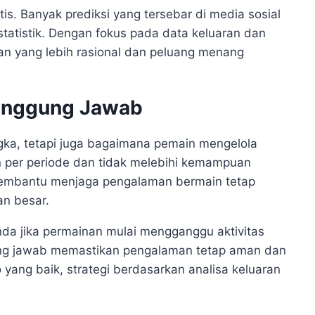
ritis. Banyak prediksi yang tersebar di media sosial
statistik. Dengan fokus pada data keluaran dan
an yang lebih rasional dan peluang menang
tanggung Jawab
ngka, tetapi juga bagaimana pemain mengelola
 per periode dan tidak melebihi kemampuan
ni membantu menjaga pengalaman bermain tetap
an besar.
anda jika permainan mulai mengganggu aktivitas
ung jawab memastikan pengalaman tetap aman dan
ko yang baik, strategi berdasarkan analisa keluaran