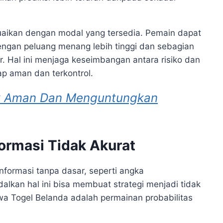
esuaikan dengan modal yang tersedia. Pemain dapat
ngan peluang menang lebih tinggi dan sebagian
. Hal ini menjaga keseimbangan antara risiko dan
ap aman dan terkontrol.
k Aman Dan Menguntungkan
ormasi Tidak Akurat
informasi tanpa dasar, seperti angka
lkan hal ini bisa membuat strategi menjadi tidak
wa Togel Belanda adalah permainan probabilitas