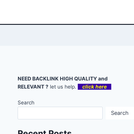
NEED BACKLINK HIGH QUALITY and
RELEVANT ?
let us help.
click here
Search
Search
Recent Posts