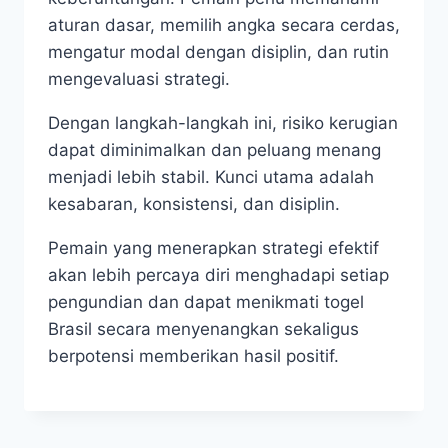
aturan dasar, memilih angka secara cerdas,
mengatur modal dengan disiplin, dan rutin
mengevaluasi strategi.
Dengan langkah-langkah ini, risiko kerugian
dapat diminimalkan dan peluang menang
menjadi lebih stabil. Kunci utama adalah
kesabaran, konsistensi, dan disiplin.
Pemain yang menerapkan strategi efektif
akan lebih percaya diri menghadapi setiap
pengundian dan dapat menikmati togel
Brasil secara menyenangkan sekaligus
berpotensi memberikan hasil positif.