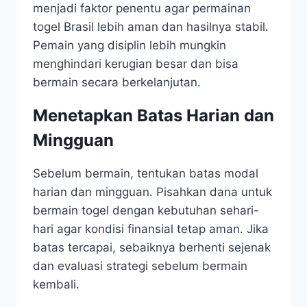
menjadi faktor penentu agar permainan
togel Brasil lebih aman dan hasilnya stabil.
Pemain yang disiplin lebih mungkin
menghindari kerugian besar dan bisa
bermain secara berkelanjutan.
Menetapkan Batas Harian dan
Mingguan
Sebelum bermain, tentukan batas modal
harian dan mingguan. Pisahkan dana untuk
bermain togel dengan kebutuhan sehari-
hari agar kondisi finansial tetap aman. Jika
batas tercapai, sebaiknya berhenti sejenak
dan evaluasi strategi sebelum bermain
kembali.