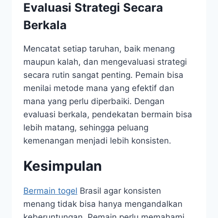
Evaluasi Strategi Secara
Berkala
Mencatat setiap taruhan, baik menang
maupun kalah, dan mengevaluasi strategi
secara rutin sangat penting. Pemain bisa
menilai metode mana yang efektif dan
mana yang perlu diperbaiki. Dengan
evaluasi berkala, pendekatan bermain bisa
lebih matang, sehingga peluang
kemenangan menjadi lebih konsisten.
Kesimpulan
Bermain togel
Brasil agar konsisten
menang tidak bisa hanya mengandalkan
keberuntungan. Pemain perlu memahami