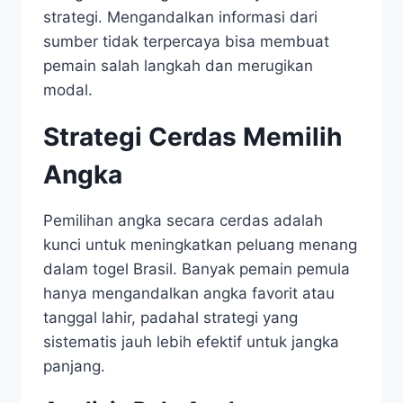
strategi. Mengandalkan informasi dari
sumber tidak terpercaya bisa membuat
pemain salah langkah dan merugikan
modal.
Strategi Cerdas Memilih
Angka
Pemilihan angka secara cerdas adalah
kunci untuk meningkatkan peluang menang
dalam togel Brasil. Banyak pemain pemula
hanya mengandalkan angka favorit atau
tanggal lahir, padahal strategi yang
sistematis jauh lebih efektif untuk jangka
panjang.