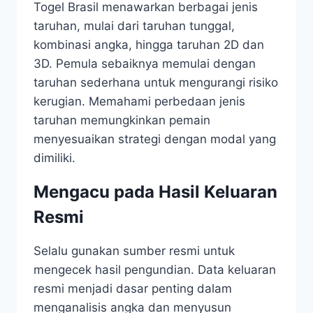
Togel Brasil menawarkan berbagai jenis
taruhan, mulai dari taruhan tunggal,
kombinasi angka, hingga taruhan 2D dan
3D. Pemula sebaiknya memulai dengan
taruhan sederhana untuk mengurangi risiko
kerugian. Memahami perbedaan jenis
taruhan memungkinkan pemain
menyesuaikan strategi dengan modal yang
dimiliki.
Mengacu pada Hasil Keluaran
Resmi
Selalu gunakan sumber resmi untuk
mengecek hasil pengundian. Data keluaran
resmi menjadi dasar penting dalam
menganalisis angka dan menyusun