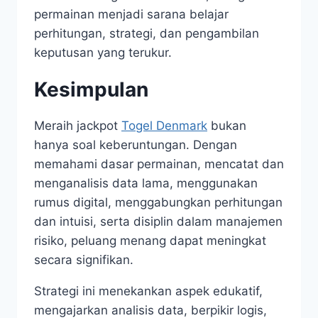
permainan menjadi sarana belajar
perhitungan, strategi, dan pengambilan
keputusan yang terukur.
Kesimpulan
Meraih jackpot
Togel Denmark
bukan
hanya soal keberuntungan. Dengan
memahami dasar permainan, mencatat dan
menganalisis data lama, menggunakan
rumus digital, menggabungkan perhitungan
dan intuisi, serta disiplin dalam manajemen
risiko, peluang menang dapat meningkat
secara signifikan.
Strategi ini menekankan aspek edukatif,
mengajarkan analisis data, berpikir logis,