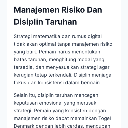
Manajemen Risiko Dan
Disiplin Taruhan
Strategi matematika dan rumus digital
tidak akan optimal tanpa manajemen risiko
yang baik. Pemain harus menentukan
batas taruhan, menghitung modal yang
tersedia, dan menyesuaikan strategi agar
kerugian tetap terkendali. Disiplin menjaga
fokus dan konsistensi dalam bermain.
Selain itu, disiplin taruhan mencegah
keputusan emosional yang merusak
strategi. Pemain yang konsisten dengan
manajemen risiko dapat memainkan Togel
Denmark dengan lebih cerdas, mengubah