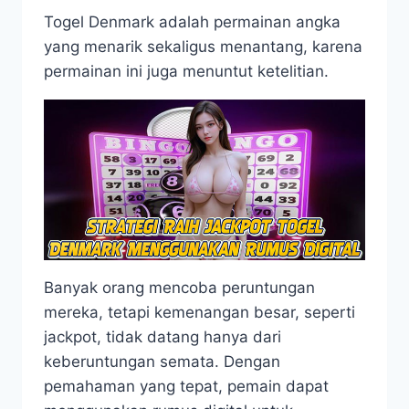
Togel Denmark adalah permainan angka
yang menarik sekaligus menantang, karena
permainan ini juga menuntut ketelitian.
Banyak orang mencoba peruntungan
mereka, tetapi kemenangan besar, seperti
jackpot, tidak datang hanya dari
keberuntungan semata. Dengan
pemahaman yang tepat, pemain dapat