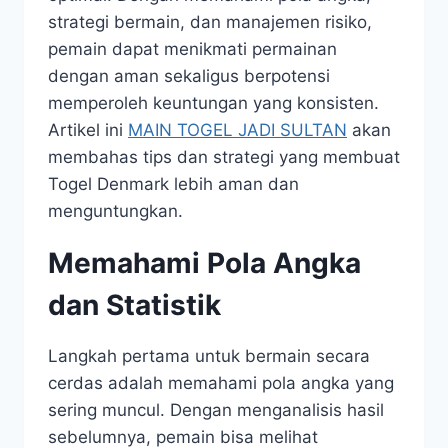
strategi bermain, dan manajemen risiko,
pemain dapat menikmati permainan
dengan aman sekaligus berpotensi
memperoleh keuntungan yang konsisten.
Artikel ini
MAIN TOGEL JADI SULTAN
akan
membahas tips dan strategi yang membuat
Togel Denmark lebih aman dan
menguntungkan.
Memahami Pola Angka
dan Statistik
Langkah pertama untuk bermain secara
cerdas adalah memahami pola angka yang
sering muncul. Dengan menganalisis hasil
sebelumnya, pemain bisa melihat