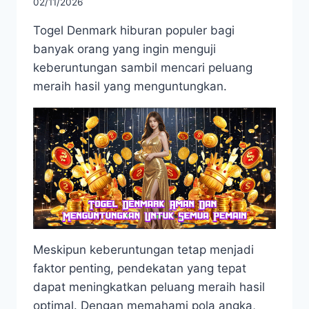
02/11/2026
Togel Denmark hiburan populer bagi
banyak orang yang ingin menguji
keberuntungan sambil mencari peluang
meraih hasil yang menguntungkan.
Meskipun keberuntungan tetap menjadi
faktor penting, pendekatan yang tepat
dapat meningkatkan peluang meraih hasil
optimal. Dengan memahami pola angka,