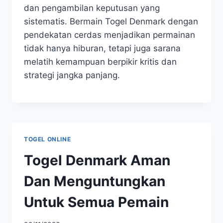
dan pengambilan keputusan yang
sistematis. Bermain Togel Denmark dengan
pendekatan cerdas menjadikan permainan
tidak hanya hiburan, tetapi juga sarana
melatih kemampuan berpikir kritis dan
strategi jangka panjang.
TOGEL ONLINE
Togel Denmark Aman
Dan Menguntungkan
Untuk Semua Pemain