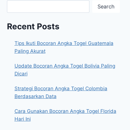
Search
Recent Posts
Tips Ikuti Bocoran Angka Togel Guatemala
Paling Akurat
Update Bocoran Angka Togel Bolivia Paling
Dicari
Strategi Bocoran Angka Togel Colombia
Berdasarkan Data
Cara Gunakan Bocoran Angka Togel Florida
Hari Ini