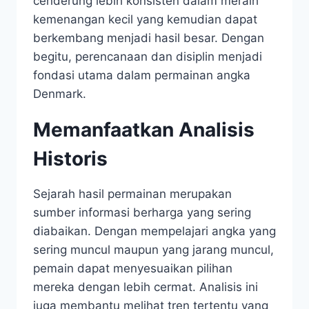
cenderung lebih konsisten dalam meraih
kemenangan kecil yang kemudian dapat
berkembang menjadi hasil besar. Dengan
begitu, perencanaan dan disiplin menjadi
fondasi utama dalam permainan angka
Denmark.
Memanfaatkan Analisis
Historis
Sejarah hasil permainan merupakan
sumber informasi berharga yang sering
diabaikan. Dengan mempelajari angka yang
sering muncul maupun yang jarang muncul,
pemain dapat menyesuaikan pilihan
mereka dengan lebih cermat. Analisis ini
juga membantu melihat tren tertentu yang