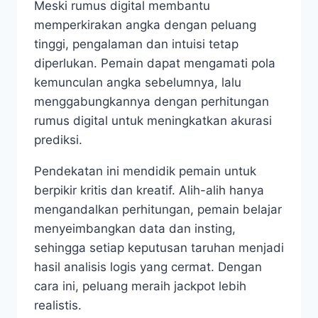
Meski rumus digital membantu
memperkirakan angka dengan peluang
tinggi, pengalaman dan intuisi tetap
diperlukan. Pemain dapat mengamati pola
kemunculan angka sebelumnya, lalu
menggabungkannya dengan perhitungan
rumus digital untuk meningkatkan akurasi
prediksi.
Pendekatan ini mendidik pemain untuk
berpikir kritis dan kreatif. Alih-alih hanya
mengandalkan perhitungan, pemain belajar
menyeimbangkan data dan insting,
sehingga setiap keputusan taruhan menjadi
hasil analisis logis yang cermat. Dengan
cara ini, peluang meraih jackpot lebih
realistis.