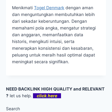
Menikmati
Togel Denmark
dengan aman
dan menguntungkan membutuhkan lebih
dari sekadar keberuntungan. Dengan
memahami pola angka, mengatur strategi
dan anggaran, memanfaatkan data
historis, mengikuti intuisi, serta
menerapkan konsistensi dan kesabaran,
peluang untuk meraih hasil optimal dapat
meningkat secara signifikan.
NEED BACKLINK HIGH QUALITY and RELEVANT
?
let us help.
click here
Search