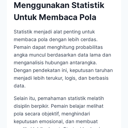
Menggunakan Statistik
Untuk Membaca Pola
Statistik menjadi alat penting untuk
membaca pola dengan lebih cerdas.
Pemain dapat menghitung probabilitas
angka muncul berdasarkan data lama dan
menganalisis hubungan antarangka.
Dengan pendekatan ini, keputusan taruhan
menjadi lebih terukur, logis, dan berbasis
data.
Selain itu, pemahaman statistik melatih
disiplin berpikir. Pemain belajar melihat
pola secara objektif, menghindari
keputusan emosional, dan membuat