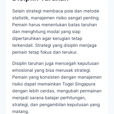
Selain strategi membaca pola dan metode
statistik, manajemen risiko sangat penting.
Pemain harus menentukan batas taruhan
dan menghitung modal yang siap
dipertaruhkan agar kerugian tetap
terkendali. Strategi yang disiplin menjaga
pemain tetap fokus dan terukur.
Disiplin taruhan juga mencegah keputusan
emosional yang bisa merusak strategi.
Pemain yang konsisten dengan manajemen
risiko dapat memainkan Togel Singapura
dengan lebih cerdas, mengubah permainan
menjadi sarana belajar perhitungan,
strategi, dan pengambilan keputusan yang
matang.