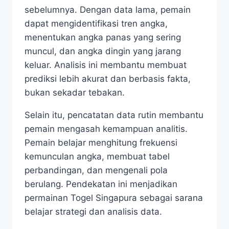
sebelumnya. Dengan data lama, pemain
dapat mengidentifikasi tren angka,
menentukan angka panas yang sering
muncul, dan angka dingin yang jarang
keluar. Analisis ini membantu membuat
prediksi lebih akurat dan berbasis fakta,
bukan sekadar tebakan.
Selain itu, pencatatan data rutin membantu
pemain mengasah kemampuan analitis.
Pemain belajar menghitung frekuensi
kemunculan angka, membuat tabel
perbandingan, dan mengenali pola
berulang. Pendekatan ini menjadikan
permainan Togel Singapura sebagai sarana
belajar strategi dan analisis data.