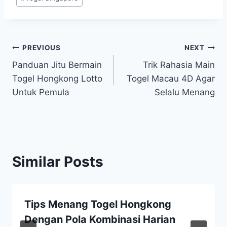
Post
PREVIOUS
NEXT
Panduan Jitu Bermain
Trik Rahasia Main
navigation
Togel Hongkong Lotto
Togel Macau 4D Agar
Untuk Pemula
Selalu Menang
Similar Posts
Tips Menang Togel Hongkong
Dengan Pola Kombinasi Harian