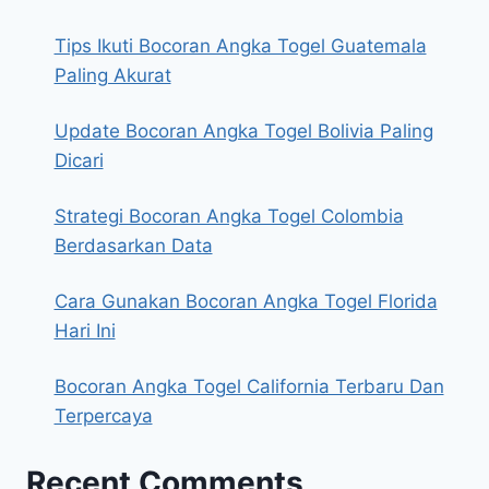
Tips Ikuti Bocoran Angka Togel Guatemala
Paling Akurat
Update Bocoran Angka Togel Bolivia Paling
Dicari
Strategi Bocoran Angka Togel Colombia
Berdasarkan Data
Cara Gunakan Bocoran Angka Togel Florida
Hari Ini
Bocoran Angka Togel California Terbaru Dan
Terpercaya
Recent Comments