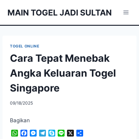
Skip
MAIN TOGEL JADI SULTAN
to
content
TOGEL ONLINE
Cara Tepat Menebak
Angka Keluaran Togel
Singapore
09/18/2025
Bagikan
W
F
M
T
S
L
X
S