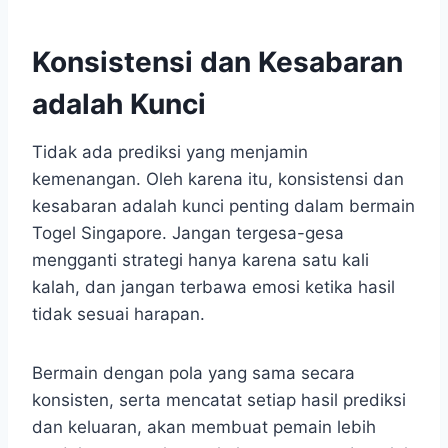
Konsistensi dan Kesabaran
adalah Kunci
Tidak ada prediksi yang menjamin
kemenangan. Oleh karena itu, konsistensi dan
kesabaran adalah kunci penting dalam bermain
Togel Singapore. Jangan tergesa-gesa
mengganti strategi hanya karena satu kali
kalah, dan jangan terbawa emosi ketika hasil
tidak sesuai harapan.
Bermain dengan pola yang sama secara
konsisten, serta mencatat setiap hasil prediksi
dan keluaran, akan membuat pemain lebih