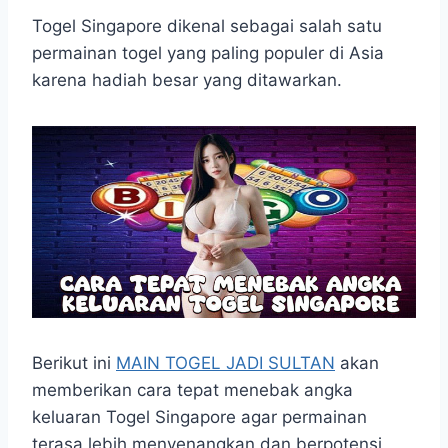
h
a
e
e
k
i
h
a
c
s
l
y
n
a
Togel Singapore dikenal sebagai salah satu
t
e
s
e
p
e
r
permainan togel yang paling populer di Asia
s
b
e
g
e
e
karena hadiah besar yang ditawarkan.
A
o
n
r
p
o
g
a
p
k
e
m
r
Berikut ini
MAIN TOGEL JADI SULTAN
akan
memberikan cara tepat menebak angka
keluaran Togel Singapore agar permainan
terasa lebih menyenangkan dan berpotensi