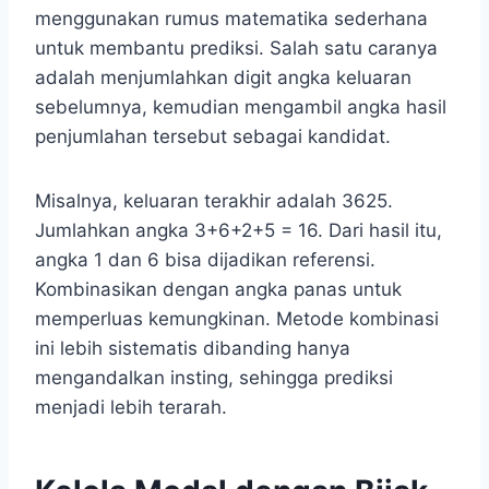
menggunakan rumus matematika sederhana
untuk membantu prediksi. Salah satu caranya
adalah menjumlahkan digit angka keluaran
sebelumnya, kemudian mengambil angka hasil
penjumlahan tersebut sebagai kandidat.
Misalnya, keluaran terakhir adalah 3625.
Jumlahkan angka 3+6+2+5 = 16. Dari hasil itu,
angka 1 dan 6 bisa dijadikan referensi.
Kombinasikan dengan angka panas untuk
memperluas kemungkinan. Metode kombinasi
ini lebih sistematis dibanding hanya
mengandalkan insting, sehingga prediksi
menjadi lebih terarah.