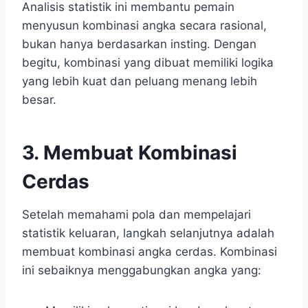
Analisis statistik ini membantu pemain
menyusun kombinasi angka secara rasional,
bukan hanya berdasarkan insting. Dengan
begitu, kombinasi yang dibuat memiliki logika
yang lebih kuat dan peluang menang lebih
besar.
3. Membuat Kombinasi
Cerdas
Setelah memahami pola dan mempelajari
statistik keluaran, langkah selanjutnya adalah
membuat kombinasi angka cerdas. Kombinasi
ini sebaiknya menggabungkan angka yang: