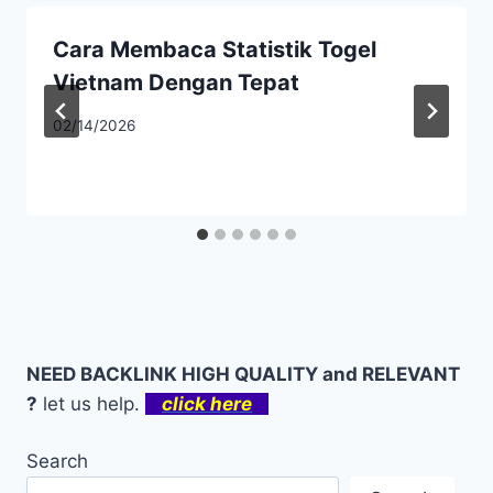
Cara Membaca Statistik Togel
Vietnam Dengan Tepat
02/14/2026
NEED BACKLINK HIGH QUALITY and RELEVANT
?
let us help.
click here
Search