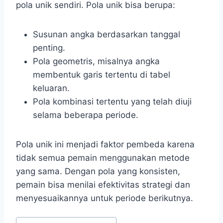
pola unik sendiri. Pola unik bisa berupa:
Susunan angka berdasarkan tanggal
penting.
Pola geometris, misalnya angka
membentuk garis tertentu di tabel
keluaran.
Pola kombinasi tertentu yang telah diuji
selama beberapa periode.
Pola unik ini menjadi faktor pembeda karena
tidak semua pemain menggunakan metode
yang sama. Dengan pola yang konsisten,
pemain bisa menilai efektivitas strategi dan
menyesuaikannya untuk periode berikutnya.
Post