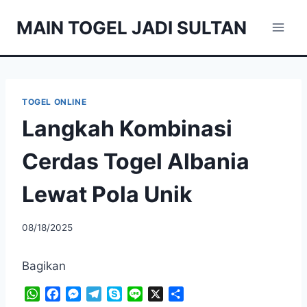
Skip
MAIN TOGEL JADI SULTAN
to
content
TOGEL ONLINE
Langkah Kombinasi
Cerdas Togel Albania
Lewat Pola Unik
08/18/2025
Bagikan
W
F
M
T
S
L
X
S