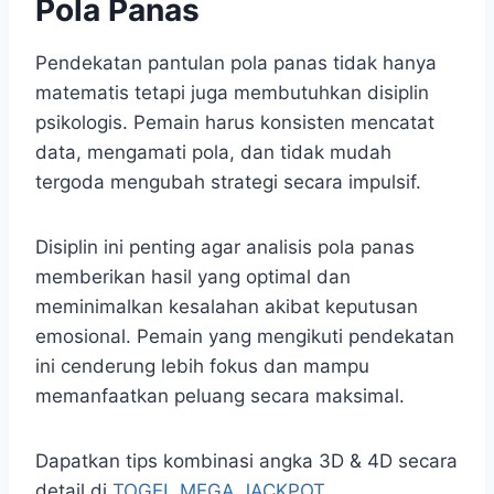
Pola Panas
Pendekatan pantulan pola panas tidak hanya
matematis tetapi juga membutuhkan disiplin
psikologis. Pemain harus konsisten mencatat
data, mengamati pola, dan tidak mudah
tergoda mengubah strategi secara impulsif.
Disiplin ini penting agar analisis pola panas
memberikan hasil yang optimal dan
meminimalkan kesalahan akibat keputusan
emosional. Pemain yang mengikuti pendekatan
ini cenderung lebih fokus dan mampu
memanfaatkan peluang secara maksimal.
Dapatkan tips kombinasi angka 3D & 4D secara
detail di
TOGEL MEGA JACKPOT
.