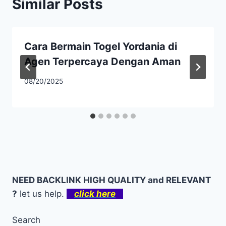
Similar Posts
Cara Bermain Togel Yordania di
Agen Terpercaya Dengan Aman
08/20/2025
NEED BACKLINK HIGH QUALITY and RELEVANT
?
let us help.
click here
Search