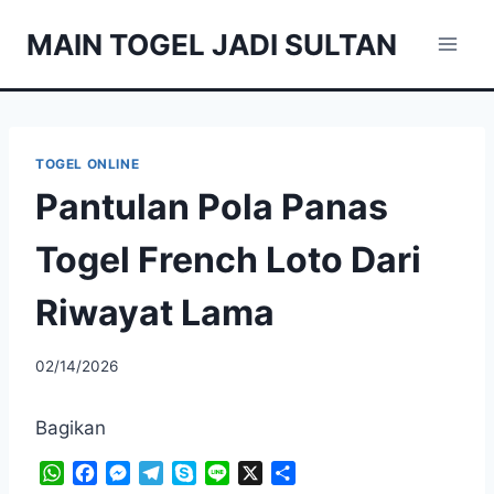
Skip
MAIN TOGEL JADI SULTAN
to
content
TOGEL ONLINE
Pantulan Pola Panas
Togel French Loto Dari
Riwayat Lama
02/14/2026
Bagikan
W
F
M
T
S
L
X
S