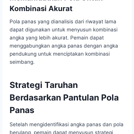
Kombinasi Akurat
Pola panas yang dianalisis dari riwayat lama
dapat digunakan untuk menyusun kombinasi
angka yang lebih akurat. Pemain dapat
menggabungkan angka panas dengan angka
pendukung untuk menciptakan kombinasi
seimbang.
Strategi Taruhan
Berdasarkan Pantulan Pola
Panas
Setelah mengidentifikasi angka panas dan pola
berulang, pemain dapat menyusun strategi