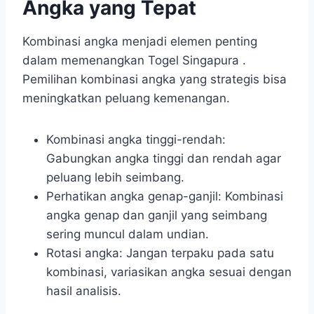
Angka yang Tepat
Kombinasi angka menjadi elemen penting
dalam memenangkan Togel Singapura .
Pemilihan kombinasi angka yang strategis bisa
meningkatkan peluang kemenangan.
Kombinasi angka tinggi-rendah:
Gabungkan angka tinggi dan rendah agar
peluang lebih seimbang.
Perhatikan angka genap-ganjil: Kombinasi
angka genap dan ganjil yang seimbang
sering muncul dalam undian.
Rotasi angka: Jangan terpaku pada satu
kombinasi, variasikan angka sesuai dengan
hasil analisis.