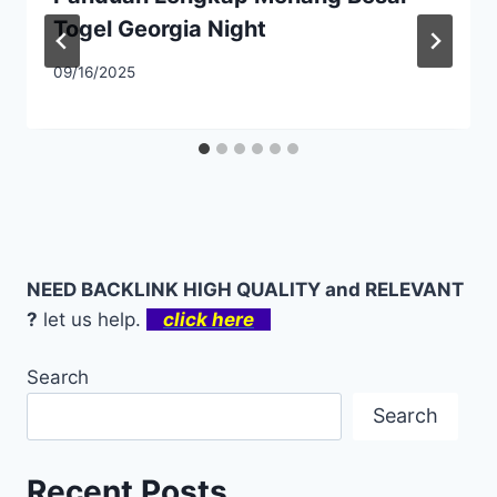
Togel Georgia Night
09/16/2025
NEED BACKLINK HIGH QUALITY and RELEVANT
?
let us help.
click here
Search
Search
Recent Posts