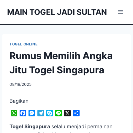
Skip
MAIN TOGEL JADI SULTAN
to
content
TOGEL ONLINE
Rumus Memilih Angka
Jitu Togel Singapura
08/18/2025
Bagikan
W
F
M
T
S
L
X
S
h
a
e
e
k
i
h
a
c
s
l
y
n
a
Togel Singapura
selalu menjadi permainan
t
e
s
e
p
e
r