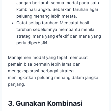
Jangan bertaruh semua modal pada satu
kombinasi angka. Sebarkan taruhan agar
peluang menang lebih merata.
Catat setiap taruhan: Mencatat hasil
taruhan sebelumnya membantu menilai
strategi mana yang efektif dan mana yang
perlu diperbaiki.
Manajemen modal yang tepat membuat
pemain bisa bermain lebih lama dan
mengeksplorasi berbagai strategi,
meningkatkan peluang menang dalam jangka
panjang.
3. Gunakan Kombinasi