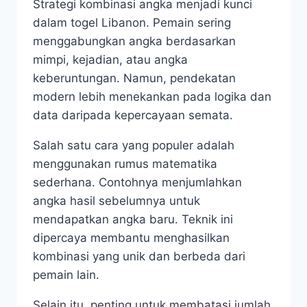
Strategi kombinasi angka menjadi kunci
dalam togel Libanon. Pemain sering
menggabungkan angka berdasarkan
mimpi, kejadian, atau angka
keberuntungan. Namun, pendekatan
modern lebih menekankan pada logika dan
data daripada kepercayaan semata.
Salah satu cara yang populer adalah
menggunakan rumus matematika
sederhana. Contohnya menjumlahkan
angka hasil sebelumnya untuk
mendapatkan angka baru. Teknik ini
dipercaya membantu menghasilkan
kombinasi yang unik dan berbeda dari
pemain lain.
Selain itu, penting untuk membatasi jumlah