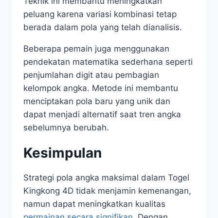
Teknik ini membantu meningkatkan
peluang karena variasi kombinasi tetap
berada dalam pola yang telah dianalisis.
Beberapa pemain juga menggunakan
pendekatan matematika sederhana seperti
penjumlahan digit atau pembagian
kelompok angka. Metode ini membantu
menciptakan pola baru yang unik dan
dapat menjadi alternatif saat tren angka
sebelumnya berubah.
Kesimpulan
Strategi pola angka maksimal dalam Togel
Kingkong 4D tidak menjamin kemenangan,
namun dapat meningkatkan kualitas
permainan secara signifikan
. Dengan