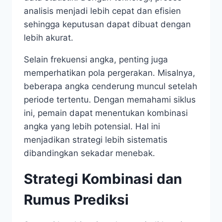
analisis menjadi lebih cepat dan efisien
sehingga keputusan dapat dibuat dengan
lebih akurat.
Selain frekuensi angka, penting juga
memperhatikan pola pergerakan. Misalnya,
beberapa angka cenderung muncul setelah
periode tertentu. Dengan memahami siklus
ini, pemain dapat menentukan kombinasi
angka yang lebih potensial. Hal ini
menjadikan strategi lebih sistematis
dibandingkan sekadar menebak.
Strategi Kombinasi dan
Rumus Prediksi