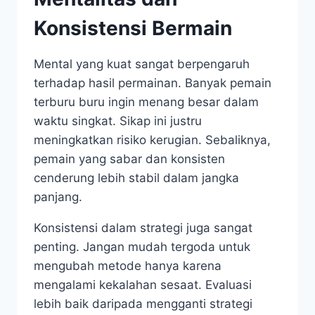
Konsistensi Bermain
Mental yang kuat sangat berpengaruh
terhadap hasil permainan. Banyak pemain
terburu buru ingin menang besar dalam
waktu singkat. Sikap ini justru
meningkatkan risiko kerugian. Sebaliknya,
pemain yang sabar dan konsisten
cenderung lebih stabil dalam jangka
panjang.
Konsistensi dalam strategi juga sangat
penting. Jangan mudah tergoda untuk
mengubah metode hanya karena
mengalami kekalahan sesaat. Evaluasi
lebih baik daripada mengganti strategi