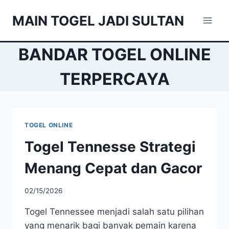
Skip
MAIN TOGEL JADI SULTAN
to
content
BANDAR TOGEL ONLINE
TERPERCAYA
TOGEL ONLINE
Togel Tennesse Strategi
Menang Cepat dan Gacor
02/15/2026
Togel Tennessee menjadi salah satu pilihan
yang menarik bagi banyak pemain karena