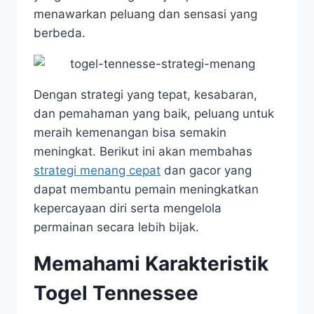
menawarkan peluang dan sensasi yang
berbeda.
Dengan strategi yang tepat, kesabaran,
dan pemahaman yang baik, peluang untuk
meraih kemenangan bisa semakin
meningkat. Berikut ini akan membahas
strategi menang cepat
dan gacor yang
dapat membantu pemain meningkatkan
kepercayaan diri serta mengelola
permainan secara lebih bijak.
Memahami Karakteristik
Togel Tennessee