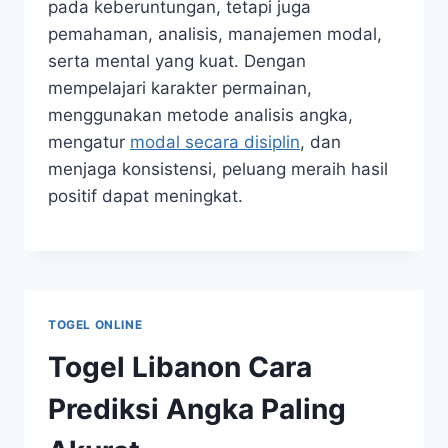
pada keberuntungan, tetapi juga
pemahaman, analisis, manajemen modal,
serta mental yang kuat. Dengan
mempelajari karakter permainan,
menggunakan metode analisis angka,
mengatur
modal secara disiplin
, dan
menjaga konsistensi, peluang meraih hasil
positif dapat meningkat.
TOGEL ONLINE
Togel Libanon Cara
Prediksi Angka Paling