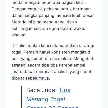
modal menjadi beberapa bagian kecil.
Dengan cara ini, peluang untuk bertahan
dalam jangka panjang menjadi lebih besar.
Metode ini juga mengurangi risiko
kehilangan seluruh dana dalam waktu
singkat.
Disiplin adalah kunci utama dalam strategi
togel. Pemain harus konsisten mengikuti
pola yang sudah direncanakan. Mengubah
strategi secara tiba tiba karena emosi
justru dapat merusak analisis yang sudah
dibuat sebelumnya.
Baca Juga:
Tips
Menang Togel