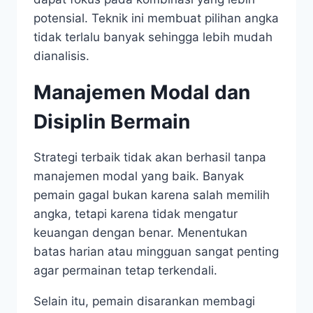
potensial. Teknik ini membuat pilihan angka
tidak terlalu banyak sehingga lebih mudah
dianalisis.
Manajemen Modal dan
Disiplin Bermain
Strategi terbaik tidak akan berhasil tanpa
manajemen modal yang baik. Banyak
pemain gagal bukan karena salah memilih
angka, tetapi karena tidak mengatur
keuangan dengan benar. Menentukan
batas harian atau mingguan sangat penting
agar permainan tetap terkendali.
Selain itu, pemain disarankan membagi